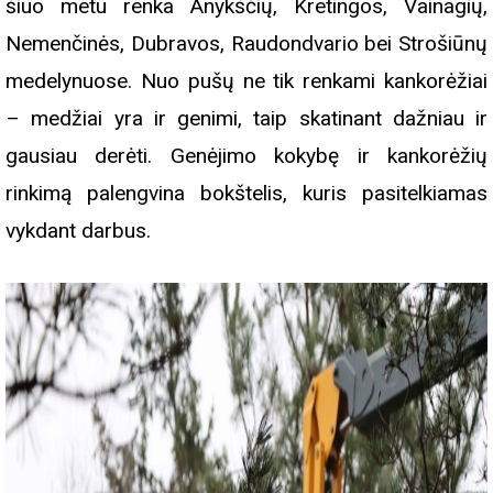
šiuo metu renka Anykščių, Kretingos, Vainagių,
Nemenčinės, Dubravos, Raudondvario bei Strošiūnų
medelynuose. Nuo pušų ne tik renkami kankorėžiai
– medžiai yra ir genimi, taip skatinant dažniau ir
gausiau derėti. Genėjimo kokybę ir kankorėžių
rinkimą palengvina bokštelis, kuris pasitelkiamas
vykdant darbus.