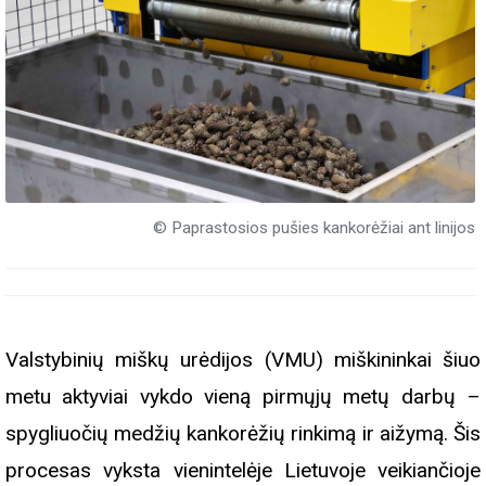
© Paprastosios pušies kankorėžiai ant linijos
Valstybinių miškų urėdijos (VMU) miškininkai šiuo
metu aktyviai vykdo vieną pirmųjų metų darbų –
spygliuočių medžių kankorėžių rinkimą ir aižymą. Šis
procesas vyksta vienintelėje Lietuvoje veikiančioje