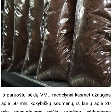
Iš paruoštų sėklų VMU medelynai kasmet užaugina
apie 50 mln. kokybiškų sodmenų, iš kurių apie 30
mln. panaudojama miškų urėdijos valdomiems