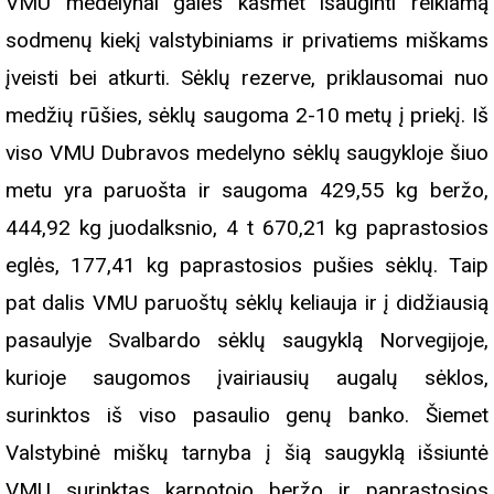
VMU medelynai galės kasmet išauginti reikiamą
sodmenų kiekį valstybiniams ir privatiems miškams
įveisti bei atkurti. Sėklų rezerve, priklausomai nuo
medžių rūšies, sėklų saugoma 2-10 metų į priekį. Iš
viso VMU Dubravos medelyno sėklų saugykloje šiuo
metu yra paruošta ir saugoma 429,55 kg beržo,
444,92 kg juodalksnio, 4 t 670,21 kg paprastosios
eglės, 177,41 kg paprastosios pušies sėklų. Taip
pat dalis VMU paruoštų sėklų keliauja ir į didžiausią
pasaulyje Svalbardo sėklų saugyklą Norvegijoje,
kurioje saugomos įvairiausių augalų sėklos,
surinktos iš viso pasaulio genų banko. Šiemet
Valstybinė miškų tarnyba į šią saugyklą išsiuntė
VMU surinktas karpotojo beržo ir paprastosios