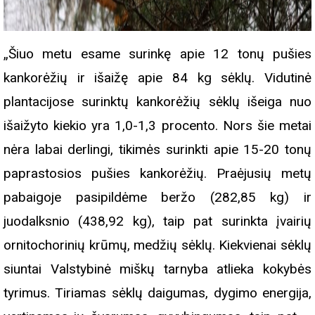
„Šiuo metu esame surinkę apie 12 tonų pušies
kankorėžių ir išaižę apie 84 kg sėklų. Vidutinė
plantacijose surinktų kankorėžių sėklų išeiga nuo
išaižyto kiekio yra 1,0-1,3 procento. Nors šie metai
nėra labai derlingi, tikimės surinkti apie 15-20 tonų
paprastosios pušies kankorėžių. Praėjusių metų
pabaigoje pasipildėme beržo (282,85 kg) ir
juodalksnio (438,92 kg), taip pat surinkta įvairių
ornitochorinių krūmų, medžių sėklų. Kiekvienai sėklų
siuntai Valstybinė miškų tarnyba atlieka kokybės
tyrimus. Tiriamas sėklų daigumas, dygimo energija,