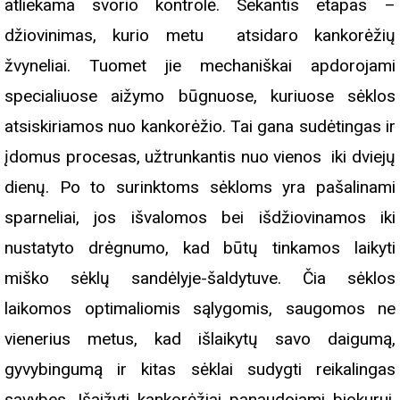
atliekama svorio kontrolė. Sekantis etapas –
džiovinimas, kurio metu atsidaro kankorėžių
žvyneliai. Tuomet jie mechaniškai apdorojami
specialiuose aižymo būgnuose, kuriuose sėklos
atsiskiriamos nuo kankorėžio. Tai gana sudėtingas ir
įdomus procesas, užtrunkantis nuo vienos iki dviejų
dienų. Po to surinktoms sėkloms yra pašalinami
sparneliai, jos išvalomos bei išdžiovinamos iki
nustatyto drėgnumo, kad būtų tinkamos laikyti
miško sėklų sandėlyje-šaldytuve. Čia sėklos
laikomos optimaliomis sąlygomis, saugomos ne
vienerius metus, kad išlaikytų savo daigumą,
gyvybingumą ir kitas sėklai sudygti reikalingas
savybes. Išaižyti kankorėžiai panaudojami biokurui,