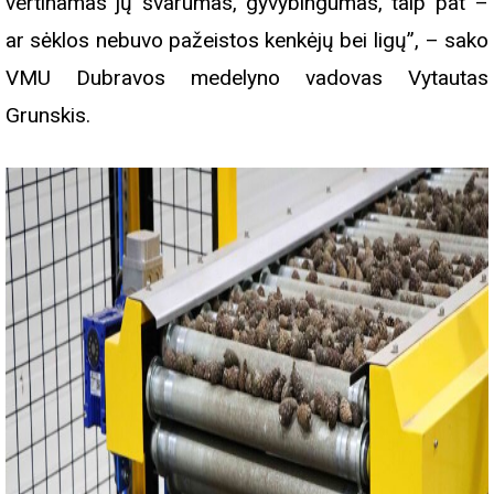
vertinamas jų švarumas, gyvybingumas, taip pat –
ar sėklos nebuvo pažeistos kenkėjų bei ligų”, – sako
VMU Dubravos medelyno vadovas Vytautas
Grunskis.