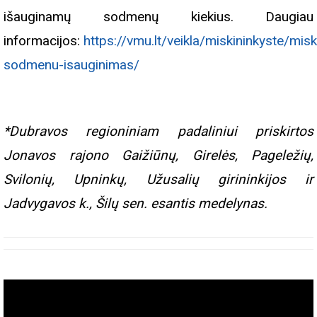
išauginamų sodmenų kiekius. Daugiau
informacijos:
https://vmu.lt/veikla/miskininkyste/mis
sodmenu-isauginimas/
*Dubravos regioniniam padaliniui priskirtos
Jonavos rajono Gaižiūnų, Girelės, Pageležių,
Svilonių, Upninkų, Užusalių girininkijos ir
Jadvygavos k., Šilų sen. esantis medelynas.