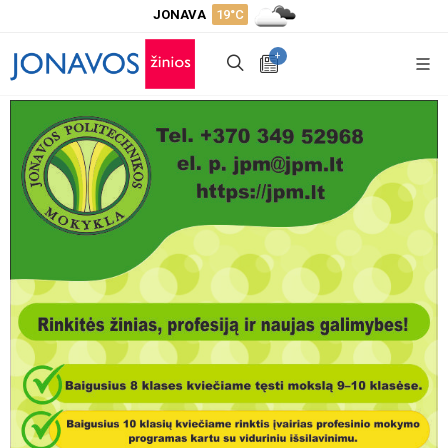
JONAVA
19°C
+