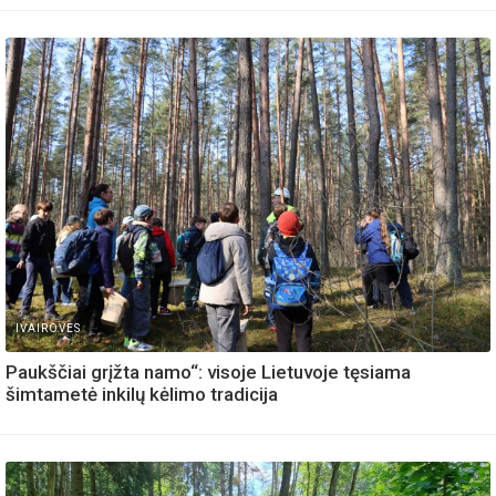
IVAIROVES
Paukščiai grįžta namo“: visoje Lietuvoje tęsiama
šimtametė inkilų kėlimo tradicija