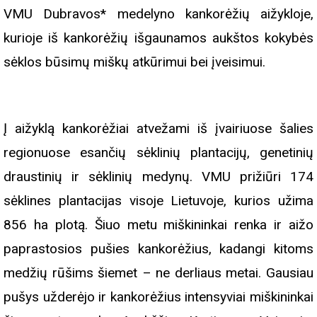
VMU Dubravos* medelyno kankorėžių aižykloje,
kurioje iš kankorėžių išgaunamos aukštos kokybės
sėklos būsimų miškų atkūrimui bei įveisimui.
Į aižyklą kankorėžiai atvežami iš įvairiuose šalies
regionuose esančių sėklinių plantacijų, genetinių
draustinių ir sėklinių medynų. VMU prižiūri 174
sėklines plantacijas visoje Lietuvoje, kurios užima
856 ha plotą. Šiuo metu miškininkai renka ir aižo
paprastosios pušies kankorėžius, kadangi kitoms
medžių rūšims šiemet – ne derliaus metai. Gausiau
pušys užderėjo ir kankorėžius intensyviai miškininkai