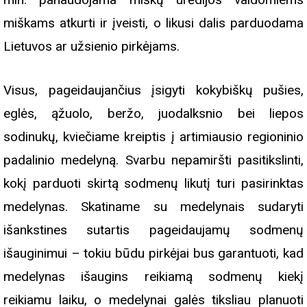
miškams atkurti ir įveisti, o likusi dalis parduodama
Lietuvos ar užsienio pirkėjams.
Visus, pageidaujančius įsigyti kokybiškų pušies,
eglės, ąžuolo, beržo, juodalksnio bei liepos
sodinukų, kviečiame kreiptis į artimiausio regioninio
padalinio medelyną. Svarbu nepamiršti pasitikslinti,
kokį parduoti skirtą sodmenų likutį turi pasirinktas
medelynas. Skatiname su medelynais sudaryti
išankstines sutartis pageidaujamų sodmenų
išauginimui – tokiu būdu pirkėjai bus garantuoti, kad
medelynas išaugins reikiamą sodmenų kiekį
reikiamu laiku, o medelynai galės tiksliau planuoti