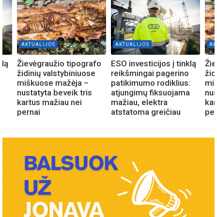
AKTUALIJOS
AKTUALIJOS
AK
klą
Žievėgraužio tipografo
ESO investicijos į tinklą
Žie
o
židinių valstybiniuose
reikšmingai pagerino
žid
:
miškuose mažėja –
patikimumo rodiklius:
mi
a
nustatyta beveik tris
atjungimų fiksuojama
nus
kartus mažiau nei
mažiau, elektra
kar
pernai
atstatoma greičiau
per