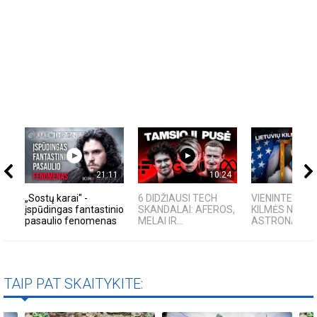
21:11
10:24
„Sostų karai" -
6 DIDŽIAUSI TECH
VIENINTELIS L
įspūdingas fantastinio
SKANDALAI: AFEROS,
KILMĖS NASA
pasaulio fenomenas
MELAI IR...
ASTRONAUTA
TAIP PAT SKAITYKITE: