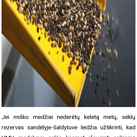
Jei miško medžiai nederėtų keletą metų, sėklų
rezervas sandėlyje-šaldytuve leidžia užtikrinti, kad