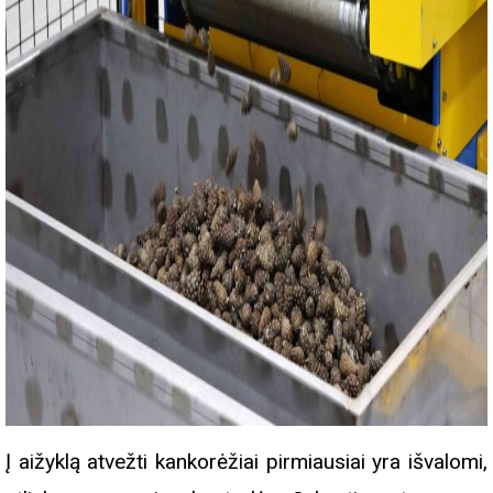
Į aižyklą atvežti kankorėžiai pirmiausiai yra išvalomi,