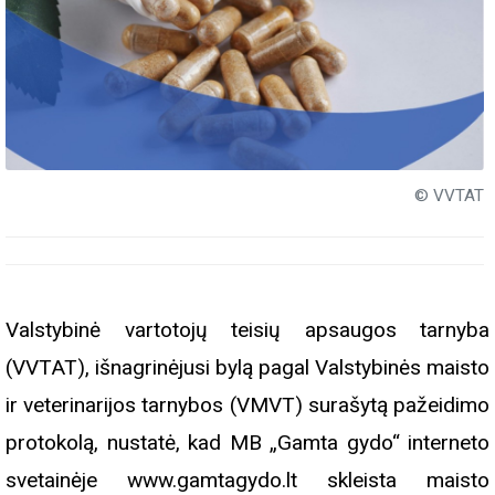
© VVTAT
Valstybinė vartotojų teisių apsaugos tarnyba
(VVTAT), išnagrinėjusi bylą pagal Valstybinės maisto
ir veterinarijos tarnybos (VMVT) surašytą pažeidimo
protokolą, nustatė, kad MB „Gamta gydo“ interneto
svetainėje www.gamtagydo.lt skleista maisto