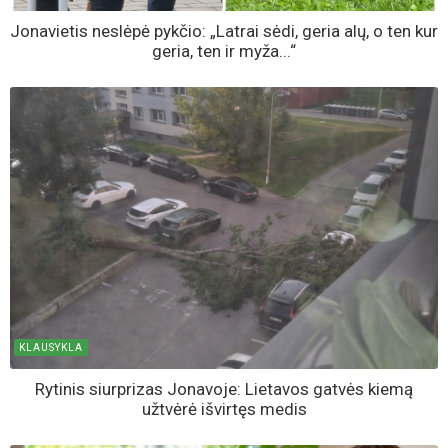
Jonavietis neslėpė pykčio: „Latrai sėdi, geria alų, o ten kur
geria, ten ir myža...“
KLAUSYKLA
Rytinis siurprizas Jonavoje: Lietavos gatvės kiemą
užtvėrė išvirtęs medis