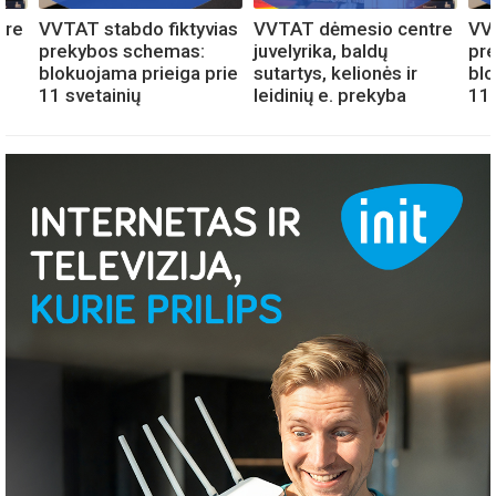
tre
VVTAT stabdo fiktyvias
VVTAT dėmesio centre
VVT
prekybos schemas:
juvelyrika, baldų
pr
blokuojama prieiga prie
sutartys, kelionės ir
blo
11 svetainių
leidinių e. prekyba
11 