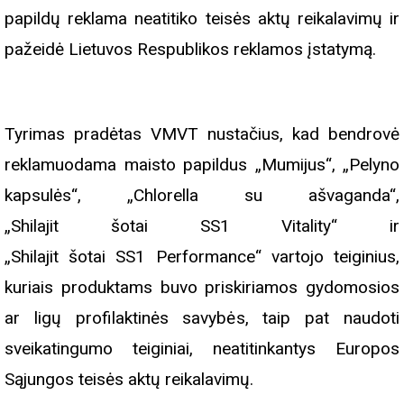
papildų reklama neatitiko teisės aktų reikalavimų ir
pažeidė Lietuvos Respublikos reklamos įstatymą.
Tyrimas pradėtas VMVT nustačius, kad bendrovė
reklamuodama maisto papildus „Mumijus“, „Pelyno
kapsulės“, „Chlorella su ašvaganda“,
„Shilajit šotai SS1 Vitality“ ir
„Shilajit šotai SS1 Performance“ vartojo teiginius,
kuriais produktams buvo priskiriamos gydomosios
ar ligų profilaktinės savybės, taip pat naudoti
sveikatingumo teiginiai, neatitinkantys Europos
Sąjungos teisės aktų reikalavimų.