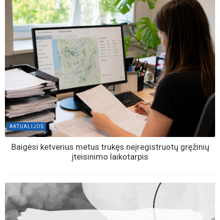
AKTUALIJOS
Baigėsi ketverius metus trukęs neįregistruotų gręžinių
įteisinimo laikotarpis