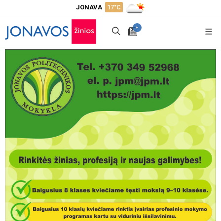
JONAVA
17°C
+