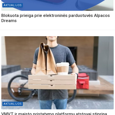
AKTUALIJOS
Blokuota prieiga prie elektroninės parduotuvės Alpacos
Dreams
AKTUALIJOS
VMVT ir maisto pristatymo platformų atstovai stiprina