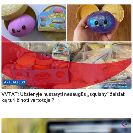
AKTUALIJOS
VVTAT: Užsienyje nustatyti nesaugūs „squishy“ žaislai:
ką turi žinoti vartotojai?