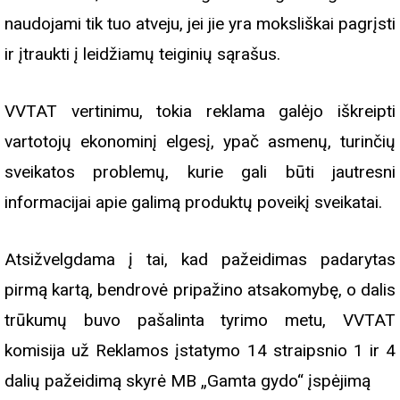
naudojami tik tuo atveju, jei jie yra moksliškai pagrįsti
ir įtraukti į leidžiamų teiginių sąrašus.
VVTAT vertinimu, tokia reklama galėjo iškreipti
vartotojų ekonominį elgesį, ypač asmenų, turinčių
sveikatos problemų, kurie gali būti jautresni
informacijai apie galimą produktų poveikį sveikatai.
Atsižvelgdama į tai, kad pažeidimas padarytas
pirmą kartą, bendrovė pripažino atsakomybę, o dalis
trūkumų buvo pašalinta tyrimo metu, VVTAT
komisija už Reklamos įstatymo 14 straipsnio 1 ir 4
dalių pažeidimą skyrė MB „Gamta gydo“ įspėjimą