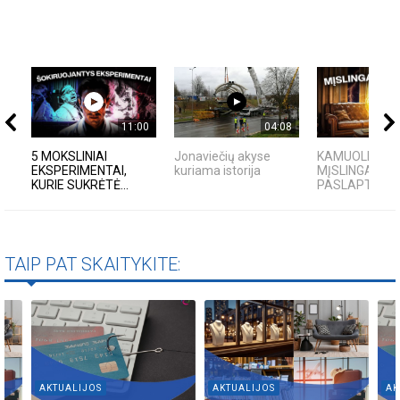
11:00
04:08
5 MOKSLINIAI
Jonaviečių akyse
KAMUOLINIS Ž
EKSPERIMENTAI,
kuriama istorija
MĮSLINGA GA
KURIE SUKRĖTĖ...
PASLAPTIS
TAIP PAT SKAITYKITE:
AKTUALIJOS
AKTUALIJOS
AK