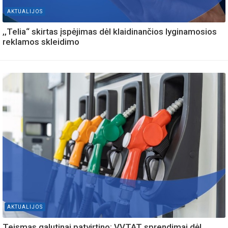
AKTUALIJOS
,,Telia“ skirtas įspėjimas dėl klaidinančios lyginamosios
reklamos skleidimo
AKTUALIJOS
Teismas galutinai patvirtino: VVTAT sprendimai dėl