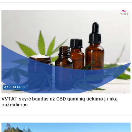
AKTUALIJOS
VVTAT skyrė baudas už CBD gaminių tiekimo į rinką
pažeidimus