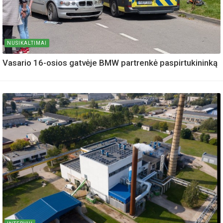
NUSIKALTIMAI
Vasario 16-osios gatvėje BMW partrenkė paspirtukininką