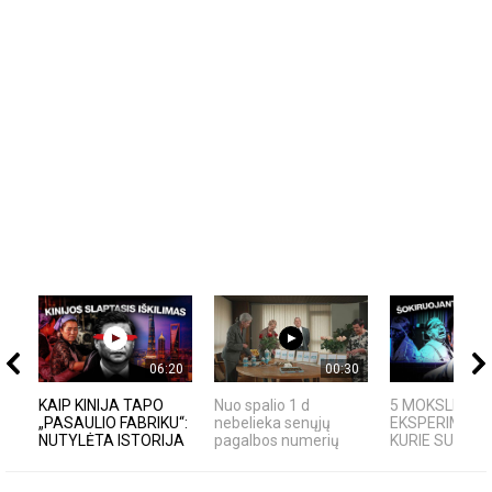
06:20
00:30
KAIP KINIJA TAPO
Nuo spalio 1 d
5 MOKSLINIAI
„PASAULIO FABRIKU“:
nebelieka senųjų
EKSPERIMENTA
NUTYLĖTA ISTORIJA
pagalbos numerių
KURIE SUKRĖTĖ