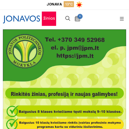
JONAVA
13°C
+