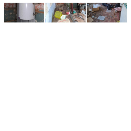
AKTUALIJOS
Vos už 2 200 eurų - Jonavos rajone parduodamas trijų
kambarių butas, tačiau yra viena svarbi detalė