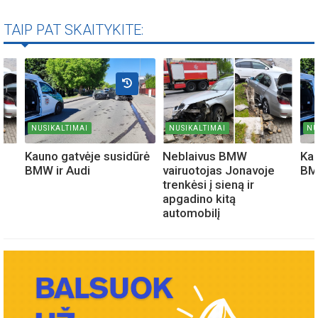
TAIP PAT SKAITYKITE:
NUSIKALTIMAI
NUSIKALTIMAI
NU
Kauno gatvėje susidūrė
Neblaivus BMW
Kau
BMW ir Audi
vairuotojas Jonavoje
BM
trenkėsi į sieną ir
apgadino kitą
automobilį