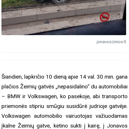
jonavoszinios.lt
Šiandien, lapkričio 10 dieną apie 14 val. 30 min. gana
plačios Žeimių gatvės „nepasidalino“ du automobiliai
– BMW ir Volkswagen, ko pasekoje, abi transporto
priemonės stipriu smūgiu susidūrė judrioje gatvėje.
Volkswagen automobilio vairuotojas važiuodamas
įkalne Žeimių gatve, ketino sukti į kairę, į Jonavos