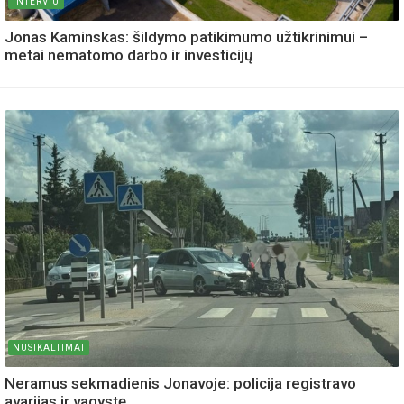
INTERVIU
Jonas Kaminskas: šildymo patikimumo užtikrinimui –
metai nematomo darbo ir investicijų
NUSIKALTIMAI
Neramus sekmadienis Jonavoje: policija registravo
avarijas ir vagystę