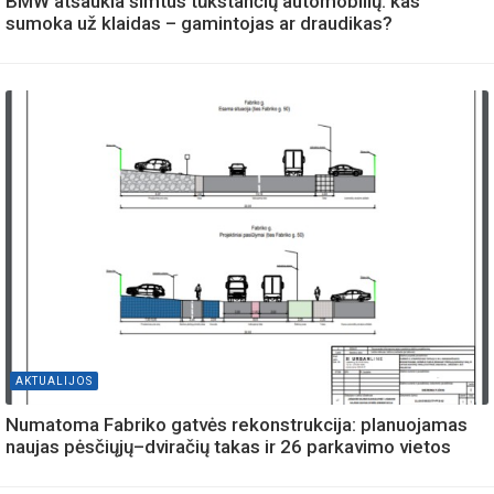
BMW atšaukia šimtus tūkstančių automobilių: kas
sumoka už klaidas – gamintojas ar draudikas?
AKTUALIJOS
Numatoma Fabriko gatvės rekonstrukcija: planuojamas
naujas pėsčiųjų–dviračių takas ir 26 parkavimo vietos