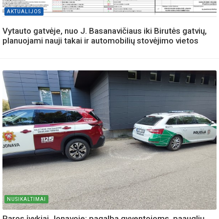
AKTUALIJOS
Vytauto gatvėje, nuo J. Basanavičiaus iki Birutės gatvių,
planuojami nauji takai ir automobilių stovėjimo vietos
NUSIKALTIMAI
Paros įvykiai Jonavoje: pagalba gyventojoms, paauglių