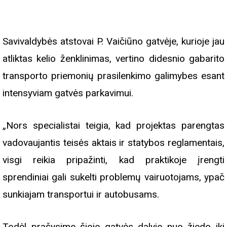
Savivaldybės atstovai P. Vaičiūno gatvėje, kurioje jau
atliktas kelio ženklinimas, vertino didesnio gabarito
transporto priemonių prasilenkimo galimybes esant
intensyviam gatvės parkavimui.
„Nors specialistai teigia, kad projektas parengtas
vadovaujantis teisės aktais ir statybos reglamentais,
visgi reikia pripažinti, kad praktikoje įrengti
sprendiniai gali sukelti problemų vairuotojams, ypač
sunkiajam transportui ir autobusams.
Todėl prašysime šioje gatvės dalyje nuo žiedo iki