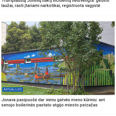
Trumpiausią Joninių naktį incidentų neišvengta: gesinti
laužai, rasti įtariami narkotikai, registruota vagystė
AKTUALIJOS
Jonava pasipuošė dar vienu gatvės meno kūriniu: ant
senojo boilerinės pastato atgijo miesto peizažas