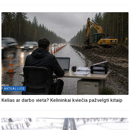
AKTUALIJOS
Kelias ar darbo vieta? Kelininkai kviečia pažvelgti kitaip