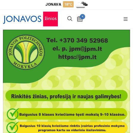
JONAVA
18°C
+