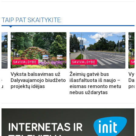
TAIP PAT SKAITYKITE:
SAVIVALDYBE
SAVIVALDYBE
SA
Vyksta balsavimas už
Žeimių gatvė bus
Vyk
 –
Dalyvaujamojo biudžeto
išasfaltuota iš naujo –
Dal
tu
projektų idėjas
eismas remonto metu
pro
nebus uždarytas