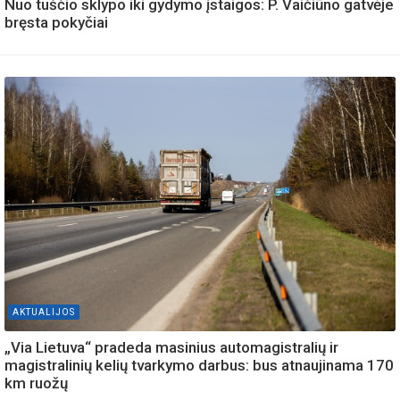
Nuo tuščio sklypo iki gydymo įstaigos: P. Vaičiūno gatvėje
bręsta pokyčiai
AKTUALIJOS
„Via Lietuva“ pradeda masinius automagistralių ir
magistralinių kelių tvarkymo darbus: bus atnaujinama 170
km ruožų