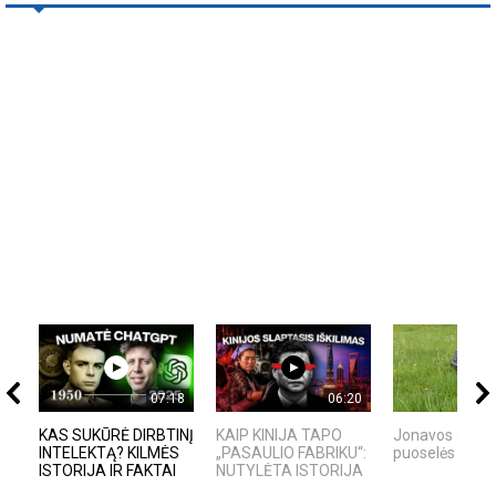
07:18
06:20
KAS SUKŪRĖ DIRBTINĮ
KAIP KINIJA TAPO
Jonavos Jonini
INTELEKTĄ? KILMĖS
„PASAULIO FABRIKU“:
puoselės robot
ISTORIJA IR FAKTAI
NUTYLĖTA ISTORIJA