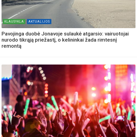
KLAUSYKLA
AKTUALIJOS
Pavojinga duobė Jonavoje sulaukė atgarsio: vairuotojai
nurodo tikrąją priežastį, o kelininkai žada rimtesnį
remontą