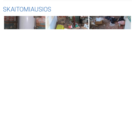
SKAITOMIAUSIOS
AKTUALIJOS
Vos už 2 200 eurų - Jonavos rajone parduodamas trijų
kambarių butas, tačiau yra viena svarbi detalė