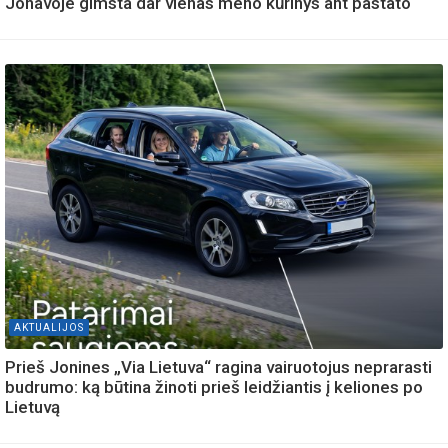
Jonavoje gimsta dar vienas meno kūrinys ant pastato
AKTUALIJOS
Prieš Jonines „Via Lietuva“ ragina vairuotojus neprarasti
budrumo: ką būtina žinoti prieš leidžiantis į keliones po
Lietuvą