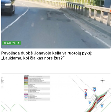
KLAUSYKLA
Pavojinga duobė Jonavoje kelia vairuotojų pyktį:
„Laukiama, kol čia kas nors žus?“