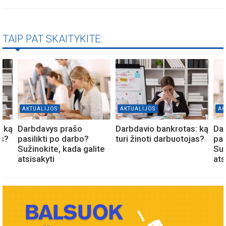
TAIP PAT SKAITYKITE:
AKTUALIJOS
AKTUALIJOS
AK
: ką
Darbdavys prašo
Darbdavio bankrotas: ką
Da
as?
pasilikti po darbo?
turi žinoti darbuotojas?
pas
Sužinokite, kada galite
Suž
atsisakyti
ats