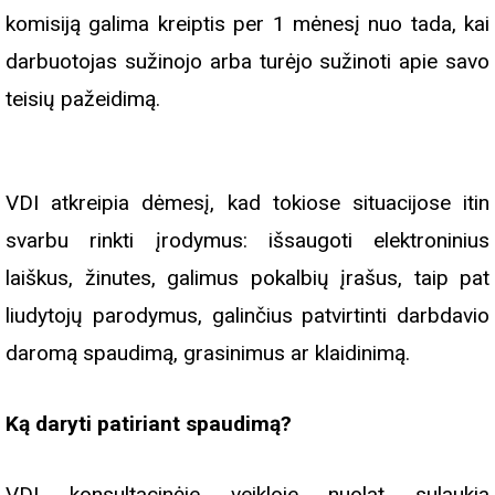
komisiją galima kreiptis per 1 mėnesį nuo tada, kai
darbuotojas sužinojo arba turėjo sužinoti apie savo
teisių pažeidimą.
VDI atkreipia dėmesį, kad tokiose situacijose itin
svarbu rinkti įrodymus: išsaugoti elektroninius
laiškus, žinutes, galimus pokalbių įrašus, taip pat
liudytojų parodymus, galinčius patvirtinti darbdavio
daromą spaudimą, grasinimus ar klaidinimą.
Ką daryti patiriant spaudimą?
VDI konsultacinėje veikloje nuolat sulaukia