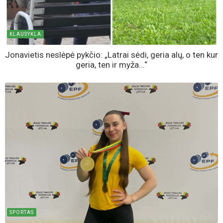
KLAUSYKLA
Jonavietis neslėpė pykčio: „Latrai sėdi, geria alų, o ten kur
geria, ten ir myža...“
SPORTAS