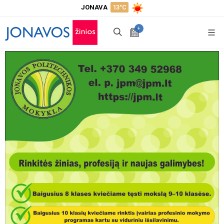
JONAVA
13°C
+