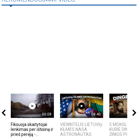
00:08
08:40
Fiksuoja skaitytojai
VIENINTELIS LIETUVIŲ
5 MOKSLININKA
lenkimas per ištisinę ir
KILMĖS NASA
KURIE DINGO B
prieš perėją -...
ASTRONAUTAS
ŽINIOS PO SAVO