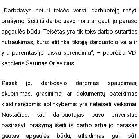
„Darbdavys neturi teisės versti darbuotoją rašyti
prašymo išeiti iš darbo savo noru ar gauti jo parašo
apgaulės būdu. Teisėtas yra tik toks darbo sutarties
nutraukimas, kuris atitinka tikrąją darbuotojo valią ir
yra paremtas jo laisvu sprendimu“, – pabrėžia VDI
kancleris Šarūnas Orlavičius.
Pasak jo, darbdavio daromas spaudimas,
skubinimas, grasinimai ar dokumentų pateikimas
klaidinančiomis aplinkybėmis yra neteisėti veiksmai.
Nustačius, kad darbuotojas buvo priverstas
pasirašyti prašymą išeiti iš darbo arba jo parašas
gautas apgaulės būdu, atleidimas gali būti