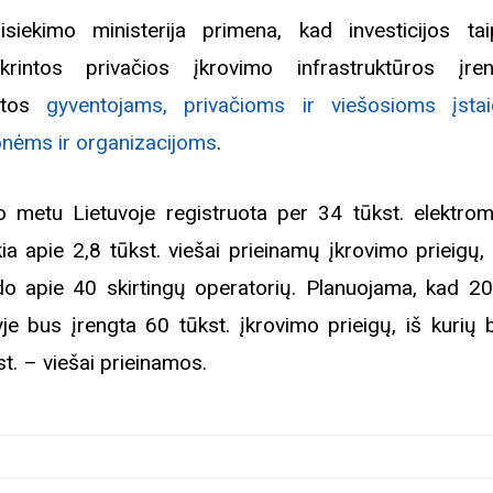
isiekimo ministerija primena, kad investicijos ta
ikrintos privačios įkrovimo infrastruktūros įren
irtos
gyventojams, privačioms ir viešosioms įsta
nėms ir organizacijoms
.
o metu Lietuvoje registruota per 34 tūkst. elektromo
kia apie 2,8 tūkst. viešai prieinamų įkrovimo prieigų,
do apie 40 skirtingų operatorių. Planuojama, kad 2
yje bus įrengta 60 tūkst. įkrovimo prieigų, iš kurių 
st. – viešai prieinamos.