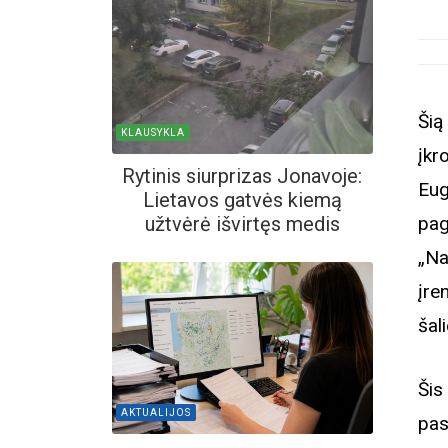
Šią
KLAUSYKLA
įkr
Rytinis siurprizas Jonavoje:
Eug
Lietavos gatvės kiemą
pag
užtvėrė išvirtęs medis
„Na
įre
šal
Šis
AKTUALIJOS
pas