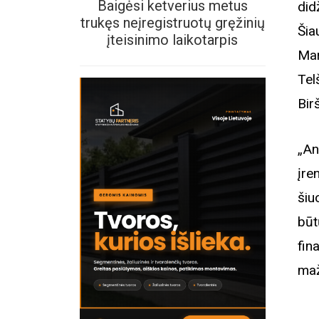
Baigėsi ketverius metus
did
trukęs neįregistruotų gręžinių
Ši
įteisinimo laikotarpis
Mar
Tel
Bir
„An
įre
šiu
būt
fin
maž