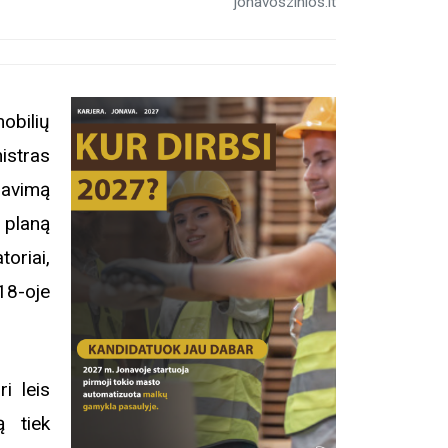
jonavoszinios.lt
obilių
istras
savimą
 planą
oriai,
18-oje
i leis
ą tiek