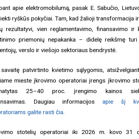
bant apie elektromobilumą, pasak E. Sabučio, Lietuvo
iekti ryškūs pokyčiai. Tam, kad žalioji transformacija ir
ų rezultatyvi, vien reglamentavimo, finansavimo ir k
tinimo priemonių nepakanka – didelę reikšmę turi
entojų, verslo ir viešojo sektoriaus bendrystė.
 savaitę patvirtinto kvietimo sąlygomis, atsižvelgiant
iame mieste įkrovimo operatoriai įrengs įkrovimo sto
matytas 25–40 proc. įrengimo kainos sieki
nansavimas. Daugiau informacijos
apie šį kvi
ratoriams galite rasti čia.
Biblioteka kviečia į reng
ovimo stotelių operatoriai iki 2026 m. kovo 31 d
rugpjūčio mėnesį