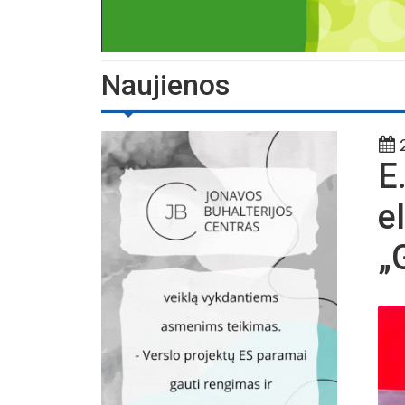
Naujienos
2
E
e
„