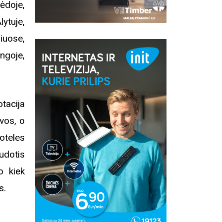
ėdoje,
tuje,
iuose,
ngoje,
tacija
uvos, o
toteles
udotis
o kiek
s.