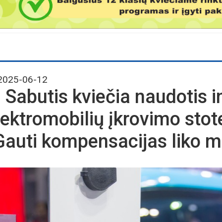
025-06-12
. Sabutis kviečia naudotis i
lektromobilių įkrovimo stote
Gauti kompensacijas liko m