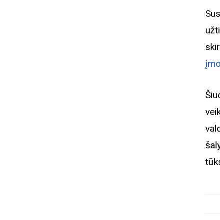
Sus
užt
sk
įmo
Šiu
vei
val
šal
tūk