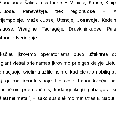
žiuosiuose šalies miestuose – Vilniuje, Kaune, Klaip
auliuose, Panevėžyje, tiek regionuose – Aly
ijampolėje, Mažeikiuose, Utenoje,
Jonavoje,
Kėdain
šiuose, Visagine, Tauragėje, Druskininkuose, Pala
štone ir Neringoje.
ksčiau įkrovimo operatoriams buvo užtikrinta do
ngiant viešai prieinamas įkrovimo prieigas dalyje Liet
o naujuoju kvietimu užtikrinsime, kad elektromobilių s
ų galima įrengti visoje Lietuvoje. Labai kviečiu na
ansinėmis priemonėmis, kadangi iki jų pabaigos lik
iau nei metai“, – sako susisiekimo ministras E. Sabuti