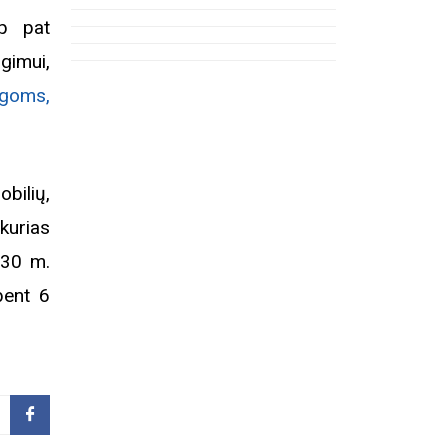
ip pat
gimui,
igoms,
bilių,
 kurias
030 m.
bent 6