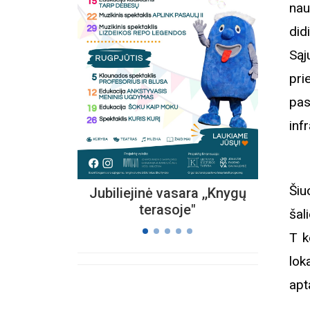
nau
did
Kvieč
Są
„
pri
Vi
s
pas
inf
Šiu
Jubiliejinė vasara ,,Knygų
terasoje"
šal
T k
lok
apt