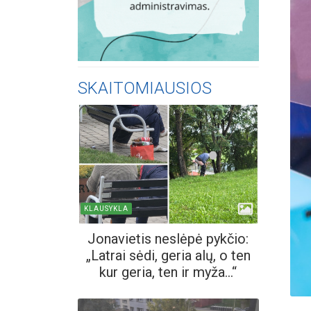
SKAITOMIAUSIOS
KLAUSYKLA
Jonavietis neslėpė pykčio:
„Latrai sėdi, geria alų, o ten
kur geria, ten ir myža...“