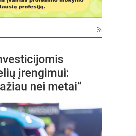
nvesticijomis
lių įrengimui:
ažiau nei metai“