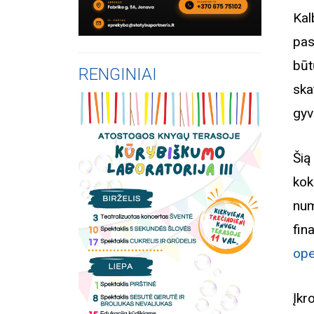
Kal
pas
būt
RENGINIAI
ska
gyv
Šią
kok
nu
fi
ope
Įkr