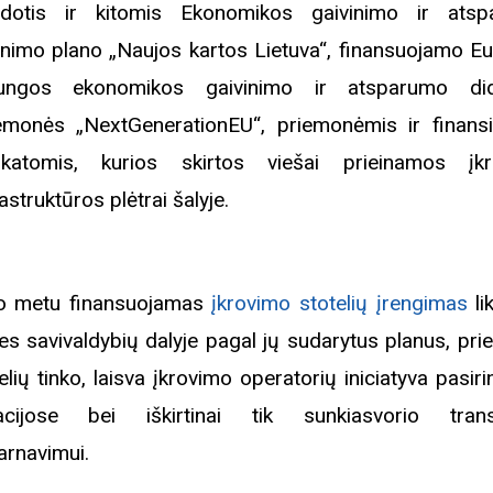
dotis ir kitomis Ekonomikos gaivinimo ir ats
inimo plano „Naujos kartos Lietuva“, finansuojamo E
iame aplankyti parodą
jungos ekonomikos gaivinimo ir atsparumo did
Nusišypsok mums,
emonės „NextGenerationEU“, priemonėmis ir finans
ešpatie“. Legendinio
pektaklio kelionė“
katomis, kurios skirtos viešai prieinamos įk
rastruktūros plėtrai šalyje.
o metu finansuojamas
įkrovimo stotelių įrengimas
li
ies savivaldybių dalyje pagal jų sudarytus planus, pri
elių tinko, laisva įkrovimo operatorių iniciatyva pasir
acijose bei iškirtinai tik sunkiasvorio tran
arnavimui.