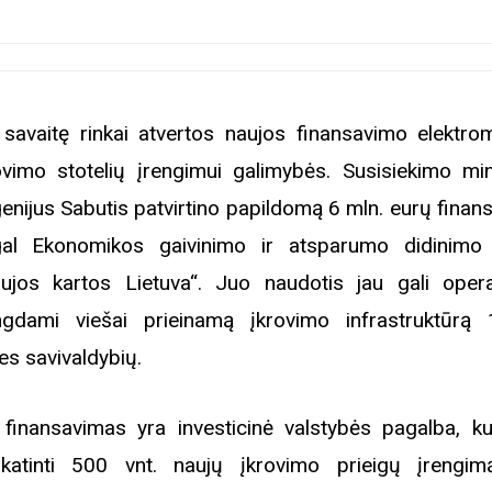
 savaitę rinkai atvertos naujos finansavimo elektrom
ovimo stotelių įrengimui galimybės. Susisiekimo min
enijus Sabutis patvirtino papildomą 6 mln. eurų finan
al Ekonomikos gaivinimo ir atsparumo didinimo
ujos kartos Lietuva“. Juo naudotis jau gali operat
ngdami viešai prieinamą įkrovimo infrastruktūrą 
ies savivaldybių.
 finansavimas yra investicinė valstybės pagalba, kur
katinti 500 vnt. naujų įkrovimo prieigų įrengim