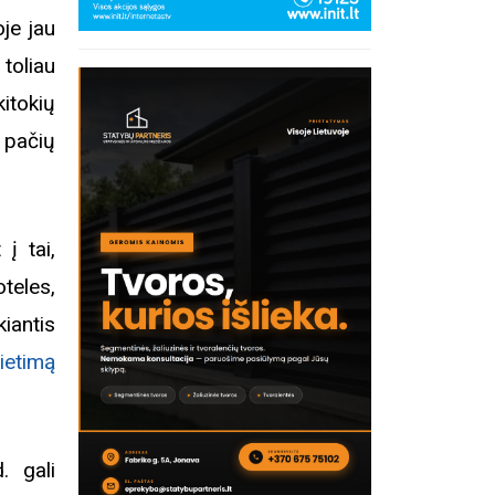
je jau
 toliau
itokių
 pačių
 į tai,
teles,
antis
etimą
inius
. gali