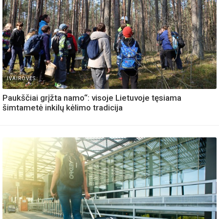
IVAIROVES
Paukščiai grįžta namo“: visoje Lietuvoje tęsiama
šimtametė inkilų kėlimo tradicija