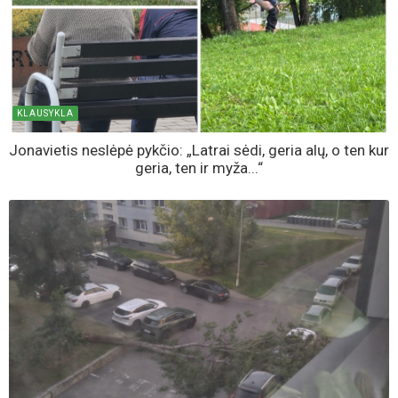
KLAUSYKLA
Jonavietis neslėpė pykčio: „Latrai sėdi, geria alų, o ten kur
geria, ten ir myža...“