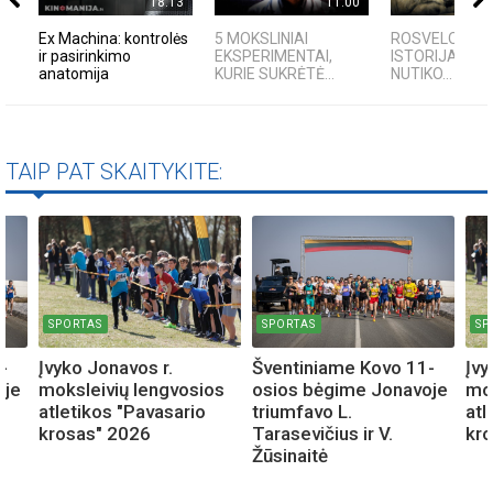
18:13
11:00
Ex Machina: kontrolės
5 MOKSLINIAI
ROSVELO ATEI
ir pasirinkimo
EKSPERIMENTAI,
ISTORIJA: KA
anatomija
KURIE SUKRĖTĖ...
NUTIKO...
TAIP PAT SKAITYKITE:
SPORTAS
SPORTAS
SP
-
Įvyko Jonavos r.
Šventiniame Kovo 11-
Įvy
oje
moksleivių lengvosios
osios bėgime Jonavoje
mok
atletikos "Pavasario
triumfavo L.
atl
krosas" 2026
Tarasevičius ir V.
kr
Žūsinaitė