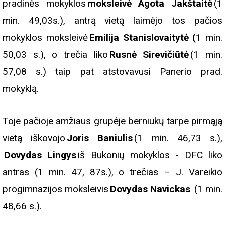
pradinės mokyklos
moksleivė Agota Jakštaitė
(1
min. 49,03s.), antrą vietą laimėjo tos pačios
mokyklos moksleivė
Emilija Stanislovaitytė (
1 min.
50,03 s.), o trečia liko
Rusnė Sirevičiūtė
(1 min.
57,08 s.) taip pat atstovavusi Panerio prad.
mokyklą.
Toje pačioje amžiaus grupėje berniukų tarpe pirmąją
vietą iškovojo
Joris Baniulis
(1 min. 46,73 s.),
Dovydas Lingys
iš Bukonių mokyklos - DFC liko
antras (1 min. 47, 87s.), o trečias – J. Vareikio
progimnazijos moksleivis
Dovydas Navickas
(1 min.
48,66 s.).