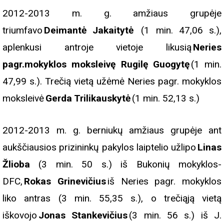
2012-2013 m. g. amžiaus grupėje
triumfavo
Deimantė Jakaitytė
(1 min. 47,06 s.),
aplenkusi antroje vietoje likusią
Neries
pagr.mokyklos moksleivę Rugilę Guogytę
(1 min.
47,99 s.). Trečią vietą užėmė Neries pagr. mokyklos
moksleivė
Gerda Trilikauskytė
(1 min. 52,13 s.)
2012-2013 m. g. berniukų amžiaus grupėje ant
aukščiausios prizininkų pakylos laiptelio užlipo
Linas
Žlioba
(3 min. 50 s.) iš Bukonių mokyklos-
DFC,
Rokas Grinevičius
iš Neries pagr. mokyklos
liko antras (3 min. 55,35 s.), o trečiąją vietą
iškovojo
Jonas Stankevičius
(3 min. 56 s.) iš J.