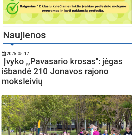
Naujienos
2025-05-12
Įvyko ,,Pavasario krosas": jėgas
išbandė 210 Jonavos rajono
moksleivių