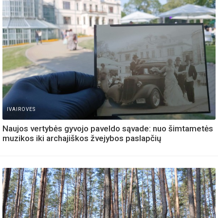
IVAIROVES
Naujos vertybės gyvojo paveldo sąvade: nuo šimtametės
muzikos iki archajiškos žvejybos paslapčių