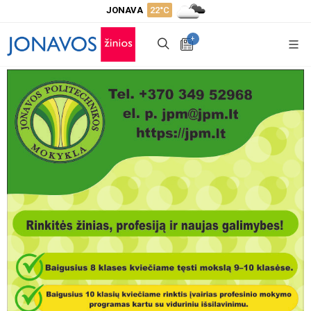
JONAVA
22°C
+