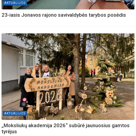
AKTUALIJOS
23-iasis Jonavos rajono savivaldybės tarybos posėdis
AKTUALIJOS
„Moksliukų akademija 2026“ subūrė jaunuosius gamtos
tyrėjus