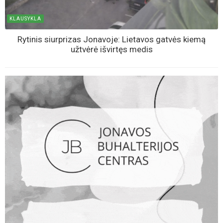
KLAUSYKLA
Rytinis siurprizas Jonavoje: Lietavos gatvės kiemą
užtvėrė išvirtęs medis