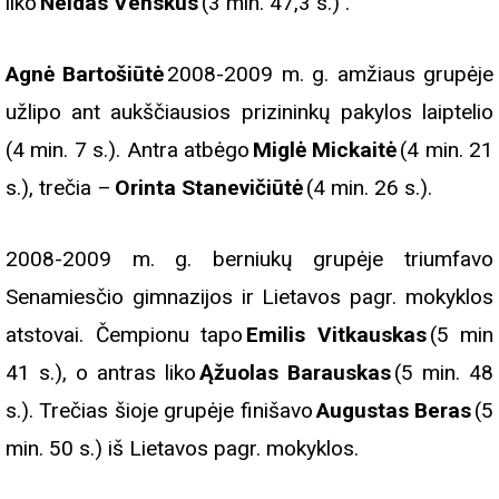
liko
Neidas Venskus
(3 min. 47,3 s.) .
Agnė Bartošiūtė
2008-2009 m. g. amžiaus grupėje
užlipo ant aukščiausios prizininkų pakylos laiptelio
(4 min. 7 s.). Antra atbėgo
Miglė Mickaitė
(4 min. 21
s.), trečia –
Orinta Stanevičiūtė
(4 min. 26 s.).
2008-2009 m. g. berniukų grupėje triumfavo
Senamiesčio gimnazijos ir Lietavos pagr. mokyklos
atstovai. Čempionu tapo
Emilis Vitkauskas
(5 min
41 s.), o antras liko
Ąžuolas Barauskas
(5 min. 48
s.). Trečias šioje grupėje finišavo
Augustas Beras
(5
min. 50 s.) iš Lietavos pagr. mokyklos.