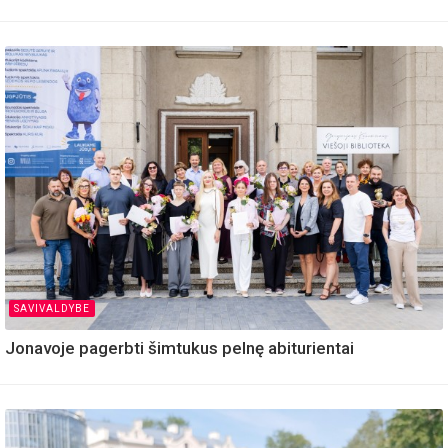
SAVIVALDYBE
Jonavoje pagerbti šimtukus pelnę abiturientai