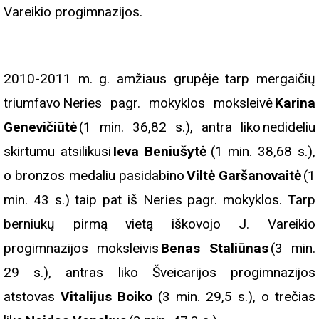
Vareikio progimnazijos.
2010-2011 m. g. amžiaus grupėje tarp mergaičių
triumfavo Neries pagr. mokyklos moksleivė
Karina
Genevičiūtė
(1 min. 36,82 s.), antra liko nedideliu
skirtumu atsilikusi
Ieva Beniušytė
(1 min. 38,68 s.),
o bronzos medaliu pasidabino
Viltė Garšanovaitė
(1
min. 43 s.) taip pat iš Neries pagr. mokyklos. Tarp
berniukų pirmą vietą iškovojo J. Vareikio
progimnazijos moksleivis
Benas Staliūnas
(3 min.
29 s.), antras liko Šveicarijos progimnazijos
atstovas
Vitalijus Boiko
(3 min. 29,5 s.), o trečias