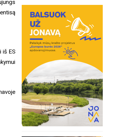
ujungs
entisą
i iš ES
nkymui
avoje
inius