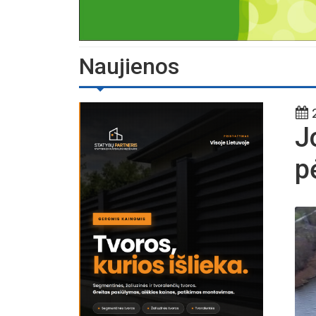
Naujienos
2
J
p