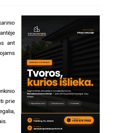
arinio
antėje
as ant
tojams
nkinio
ti prie
galia,
is.