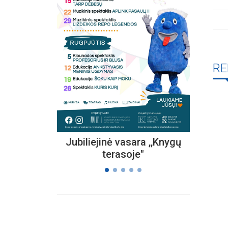
Kvieč
„
Vi
RE
s
Jubiliejinė vasara ,,Knygų
terasoje"