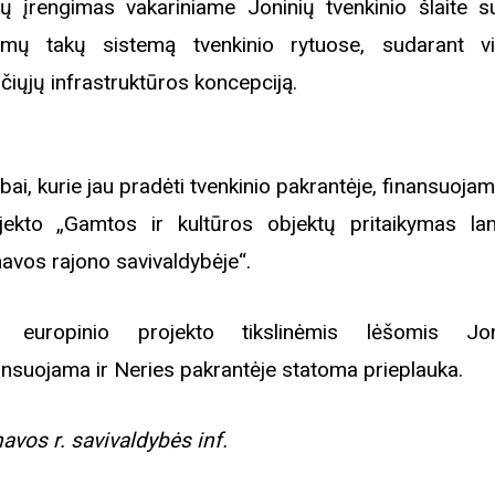
ų įrengimas vakariniame Joninių tvenkinio šlaite s
mų takų sistemą tvenkinio rytuose, sudarant vi
čiųjų infrastruktūros koncepciją.
bai, kurie jau pradėti tvenkinio pakrantėje, finansuojam
jekto „Gamtos ir kultūros objektų pritaikymas la
avos rajono savivaldybėje“.
o europinio projekto tikslinėmis lėšomis Jon
ansuojama ir Neries pakrantėje statoma prieplauka.
avos r. savivaldybės inf.
Biblioteka kviečia į reng
rugpjūčio mėnesį