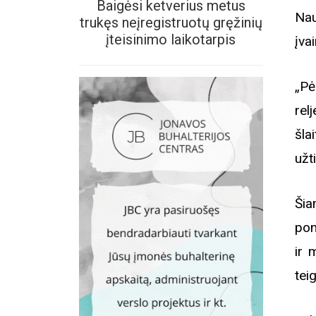
Baigėsi ketverius metus
Nau
trukęs neįregistruotų gręžinių
įteisinimo laikotarpis
įvai
„Pė
rel
šla
užt
Šia
pon
ir 
tei