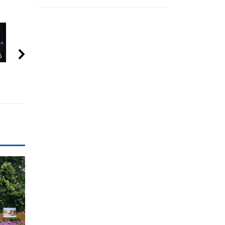
5
09:41
09:20
5 MOKSLININKAI,
10 FILMUOSE
Nuo spalio 1 d
KURIE DINGO BE
IŠGALVOTŲ
nebelieka senų
ŽINIOS PO SAVO...
TECHNOLOGIJŲ,...
pagalbos nume