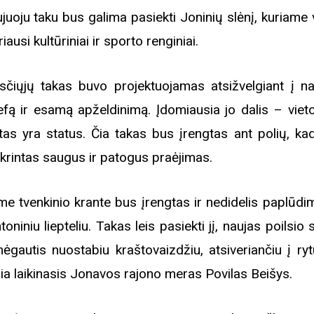
juoju taku bus galima pasiekti Joninių slėnį, kuriame 
riausi kultūriniai ir sporto renginiai.
sčiųjų takas buvo projektuojamas atsižvelgiant į na
jefą ir esamą apželdinimą. Įdomiausia jo dalis – vieto
itas yra status. Čia takas bus įrengtas ant polių, ka
ikrintas saugus ir patogus praėjimas.
me tvenkinio krante bus įrengtas ir nedidelis paplūdi
toniniu liepteliu. Takas leis pasiekti jį, naujas poilsio 
mėgautis nuostabiu kraštovaizdžiu, atsiveriančiu į ryt
gia laikinasis Jonavos rajono meras Povilas Beišys.