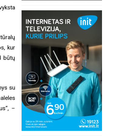
vyksta
tūralų
s, kur
d būtų
mys su
saleles
us“, –