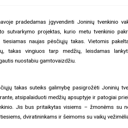
avoje pradedamas įgyvendinti Joninių tvenkinio vak
ito sutvarkymo projektas, kurio metu tvenkinio pakr
 tiesiamas naujas pėsčiųjų takas. Vietomis pakelt
ių, takas vingiuos tarp medžių, leisdamas lanky
autis nuostabiu gamtovaizdžiu.
čiųjų takas suteiks galimybę pasigrožėti Joninių tve
rante, atsipalaiduoti medžių apsuptyje ir patogiai priei
nkinio. Jis bus pritaikytas visiems – žmonėms su ne
tiesiems, dviratininkams ir šeimoms su vaikų vežimėlia