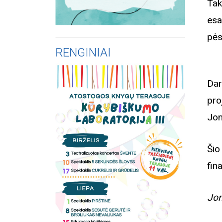
Tak
esa
pės
RENGINIAI
Dar
pro
Jon
Ši
fin
Jon