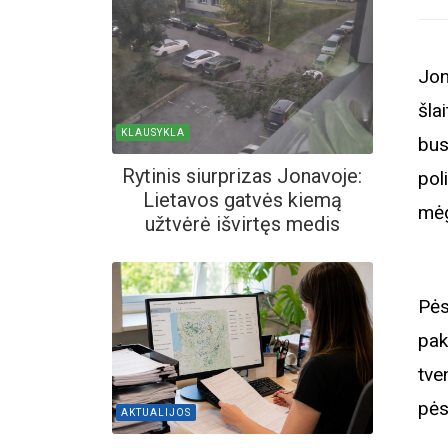
Jon
šla
KLAUSYKLA
bus
Rytinis siurprizas Jonavoje:
pol
Lietavos gatvės kiemą
mėg
užtvėrė išvirtęs medis
Pės
pak
tve
pės
AKTUALIJOS