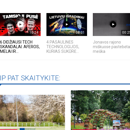
10:24
08:01
00:2
6 DIDŽIAUSI TECH
4 PASAULINĖS
Jonavos rajono
SKANDALAI: AFEROS,
TECHNOLOGIJOS,
miškuose pastebėta
MELAI IR...
KURIAS SUKŪRĖ...
meška
IP PAT SKAITYKITE: