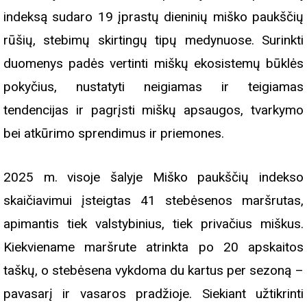
indeksą sudaro 19 įprastų dieninių miško paukščių
rūšių, stebimų skirtingų tipų medynuose. Surinkti
duomenys padės vertinti miškų ekosistemų būklės
pokyčius, nustatyti neigiamas ir teigiamas
tendencijas ir pagrįsti miškų apsaugos, tvarkymo
bei atkūrimo sprendimus ir priemones.
2025 m. visoje šalyje Miško paukščių indekso
skaičiavimui įsteigtas 41 stebėsenos maršrutas,
apimantis tiek valstybinius, tiek privačius miškus.
Kiekviename maršrute atrinkta po 20 apskaitos
taškų, o stebėsena vykdoma du kartus per sezoną –
pavasarį ir vasaros pradžioje. Siekiant užtikrinti