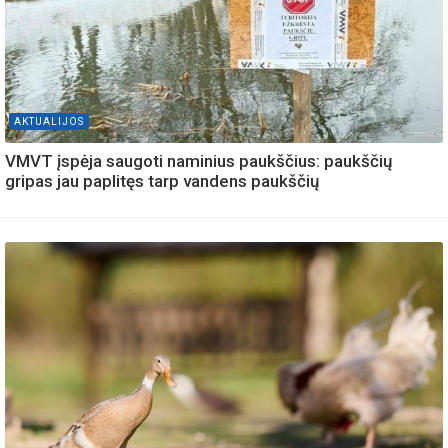
AKTUALIJOS
VMVT įspėja saugoti naminius paukščius: paukščių
gripas jau paplitęs tarp vandens paukščių