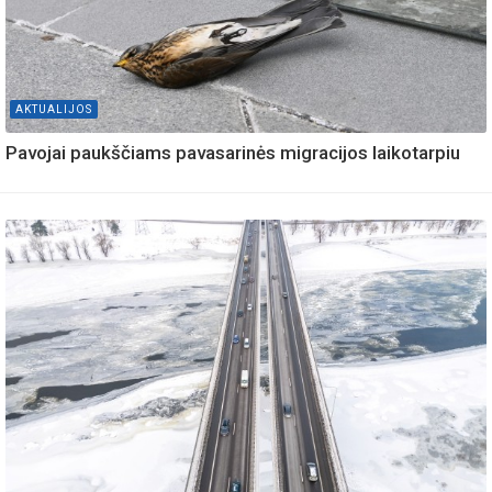
AKTUALIJOS
Pavojai paukščiams pavasarinės migracijos laikotarpiu