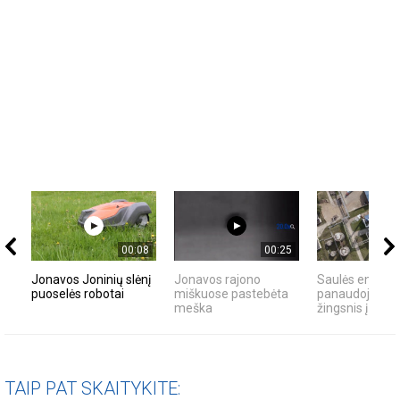
00:08
00:25
Jonavos Joninių slėnį
Jonavos rajono
Saulės energij
puoselės robotai
miškuose pastebėta
panaudojimas 
meška
žingsnis į ateitį
TAIP PAT SKAITYKITE: