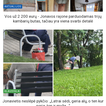
AKTUALIJOS
Vos už 2 200 eurų - Jonavos rajone parduodamas trijų
kambarių butas, tačiau yra viena svarbi detalė
KLAUSYKLA
Jonavietis neslėpė pykčio: „Latrai sėdi, geria alų, o ten kur
geria, ten ir myža...“