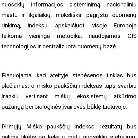
nuoseklų informacijos sisteminimą nacionaliniu
mastu ir ilgalaikių, moksliškai pagrįstų duomenų
rinkimą, indeksui apskaičiuoti visoje Europoje
taikoma vieninga metodika, naudojamos GIS
technologijos ir centralizuota duomenų bazė.
Planuojama, kad ateityje stebėsenos tinklas bus
plečiamas, o miško paukščių indeksas taps svarbiu
įrankiu vertinant miškų ekosistemų atkūrimo
pažangą bei biologinės įvairovės būklę Lietuvoje.
Pirmųjų Miško paukščių indekso rezultatų bus
galima tikėtis po kelerių metų nuoseklių stebėjimų,