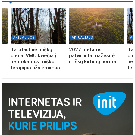
AKTUALIJOS
AKTUALIJOS
AK
Tarptautinė miškų
2027 metams
Tar
diena: VMU kviečia į
patvirtinta mažesnė
die
nemokamus miško
miškų kirtimų norma
ne
terapijos užsiėmimus
ter