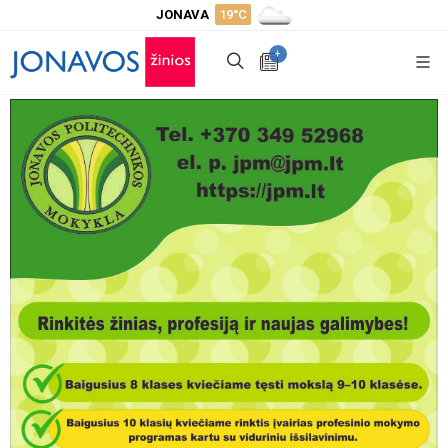
JONAVA
19°C
+