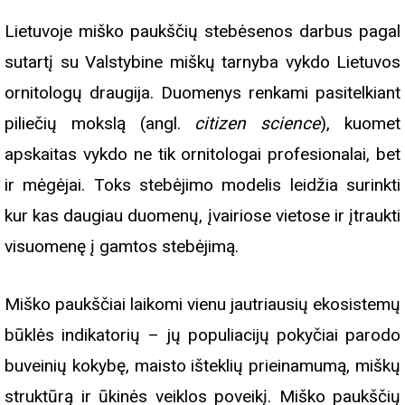
Lietuvoje miško paukščių stebėsenos darbus pagal
sutartį su Valstybine miškų tarnyba vykdo Lietuvos
ornitologų draugija. Duomenys renkami pasitelkiant
piliečių mokslą (angl.
citizen science
), kuomet
apskaitas vykdo ne tik ornitologai profesionalai, bet
ir mėgėjai. Toks stebėjimo modelis leidžia surinkti
kur kas daugiau duomenų, įvairiose vietose ir įtraukti
visuomenę į gamtos stebėjimą.
Miško paukščiai laikomi vienu jautriausių ekosistemų
būklės indikatorių – jų populiacijų pokyčiai parodo
buveinių kokybę, maisto išteklių prieinamumą, miškų
struktūrą ir ūkinės veiklos poveikį. Miško paukščių