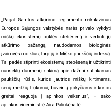
„Pagal Gamtos atkūrimo reglamento reikalavimus
Europos Sąjungos valstybės narės privalo vykdyti
miškų ekosistemų būklės stebėseną ir vertinti jų
atkūrimo pažangą, naudodamos biologinės
įvairovės rodiklius, tarp jų ir Miško paukščių indeksą.
Tai padės stiprinti ekosistemų stebėseną ir užtikrinti
nuoseklų duomenų rinkimą apie dažnai sutinkamas
paukščių rūšis, kurios jautrios miškų kirtimams,
senų medžių trūkumui, buveinių pokyčiams ir kurios
greitai reaguoja į aplinkos veiksnius”, – sako
aplinkos viceministrė Aira Paliukėnaitė.