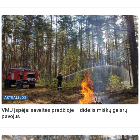
AKTUALIJOS
VMU įspėja: savaitės pradžioje – didelis miškų gaisrų
pavojus