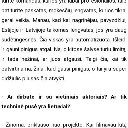
turite komandas, kurios yra labai profesionalios; taip
pat turite paskatas, mokesčių lengvatas, kurios tikrai
gerai veikia. Manau, kad kai nagrinėjau, pavyzdžiui,
Estijoje ir Latvijoje taikomas lengvatas, jos yra daug
sudėtingesnės. Čia viskas yra automatizuota. Išleidi
ir gauni pinigus atgal. Na, o kitose šalyse turiu limitą,
ir tada nežinai, ar juos atgausi. Taigi čia, kai tik
patvirtinama, žinai, kad gausi pinigus, o tai yra super
didžiulis pliusas čia atvykti.
- Ar dirbate ir su vietiniais aktoriais? Ar tik
techninė pusė yra lietuviai?
- Žinoma, priklauso nuo projekto. Kai filmavau kitą