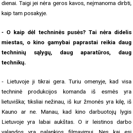
dienai. Taigi jei nėra geros kavos, neįmanoma dirbti,
kaip tam posakyje.
- O kaip dėl techninės pusės? Tai nėra didelis
miestas, o kino gamybai paprastai reikia daug
techninių sąlygų, daug aparatūros, daug
technikų.
- Lietuvoje ji tikrai gera. Turiu omenyje, kad visa
techninė produkcijos komanda iš esmės yra
lietuviška; tiksliai nežinau, iš kur žmonės yra kilę, iš
Kauno ar ne. Manau, kad kino darbuotojų lygis
Lietuvoje yra labai aukštas. O ir leistinos darbo
valandos yra palankios filmavimui. Nes kai esi