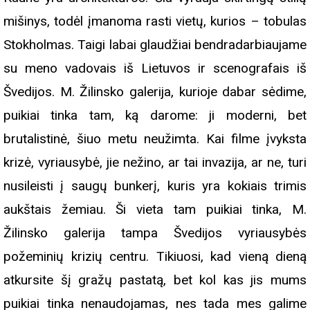
mišinys, todėl įmanoma rasti vietų, kurios – tobulas
Stokholmas. Taigi labai glaudžiai bendradarbiaujame
su meno vadovais iš Lietuvos ir scenografais iš
Švedijos. M. Žilinsko galerija, kurioje dabar sėdime,
puikiai tinka tam, ką darome: ji moderni, bet
brutalistinė, šiuo metu neužimta. Kai filme įvyksta
krizė, vyriausybė, jie nežino, ar tai invazija, ar ne, turi
nusileisti į saugų bunkerį, kuris yra kokiais trimis
aukštais žemiau. Ši vieta tam puikiai tinka, M.
Žilinsko galerija tampa Švedijos vyriausybės
požeminių krizių centru. Tikiuosi, kad vieną dieną
atkursite šį gražų pastatą, bet kol kas jis mums
puikiai tinka nenaudojamas, nes tada mes galime