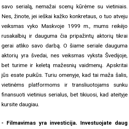
savo serialą, nemažai scenų kūrėme su vietiniais.
Nes, žinote, jei ieškai kažko konkretaus, o tuo atveju
veiksmas vyko Maskvoje 1999 m., mums reikėjo
rusakalbių ir dauguma čia pripažintų aktorių tikrai
gerai atliko savo darbą.
O šiame seriale dauguma
aktorių yra švedai, nes veiksmas vyksta Švedijoje,
bet turime ir keletą mažesnių vaidmenų. Apskritai
jūs esate puikūs. Turiu omenyje, kad tai maža šalis,
vietinėms platformoms ir transliuotojams sunku
finansuoti vietinius serialus, bet tikiuosi, kad ateityje
kursite daugiau.
- Filmavimas yra investicija. Investuojate daug