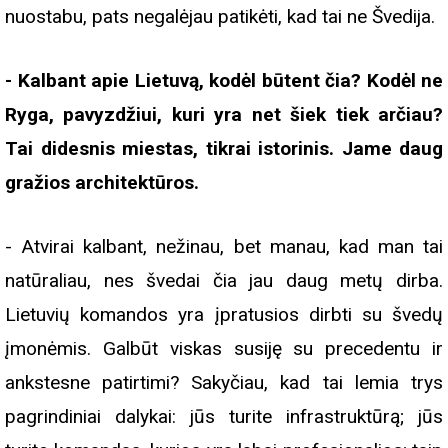
nuostabu, pats negalėjau patikėti, kad tai ne Švedija.
- Kalbant apie Lietuvą, kodėl būtent čia? Kodėl ne
Ryga, pavyzdžiui, kuri yra net šiek tiek arčiau?
Tai didesnis miestas, tikrai istorinis. Jame daug
gražios architektūros.
- Atvirai kalbant, nežinau, bet manau, kad man tai
natūraliau, nes švedai čia jau daug metų dirba.
Lietuvių komandos yra įpratusios dirbti su švedų
įmonėmis. Galbūt viskas susiję su precedentu ir
ankstesne patirtimi? Sakyčiau, kad tai lemia trys
pagrindiniai dalykai: jūs turite infrastruktūrą; jūs