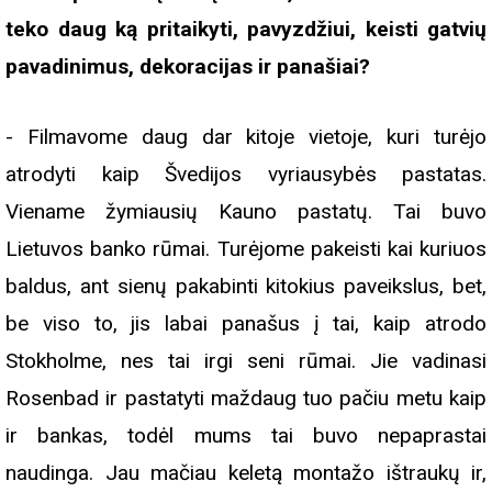
teko daug ką pritaikyti, pavyzdžiui, keisti gatvių
pavadinimus, dekoracijas ir panašiai?
- Filmavome daug dar kitoje vietoje, kuri turėjo
atrodyti kaip Švedijos vyriausybės pastatas.
Viename žymiausių Kauno pastatų. Tai buvo
Lietuvos banko rūmai. Turėjome pakeisti kai kuriuos
baldus, ant sienų pakabinti kitokius paveikslus, bet,
be viso to, jis labai panašus į tai, kaip atrodo
Stokholme, nes tai irgi seni rūmai. Jie vadinasi
Rosenbad ir pastatyti maždaug tuo pačiu metu kaip
ir bankas, todėl mums tai buvo nepaprastai
naudinga. Jau mačiau keletą montažo ištraukų ir,