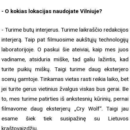
- O kokias lokacijas naudojate Vilniuje?
- Turime butų interjerus. Turime laikraščio redakcijos
interjerą. Taip pat filmuosime aukštųjų technologijų
laboratorijoje. O paskui šie ateiviai, kaip mes juos
vadiname, atsiduria miške, tad galiu lažintis, kad
turite puikių miškų. Taigi turime daug eksterjero
scenų gamtoje. Tinkamas vietas rasti reikia laiko, bet
jei turite gerus vietinius žvalgus viskas bus gerai. Be
to, mes turime patirties iš ankstesnių kūrinių, pernai
filmavome daug eksterjerų „Cry Wolf“. Taigi jau
esame šiek tiek susipažinę su Lietuvos
kraštovaizdžiu.