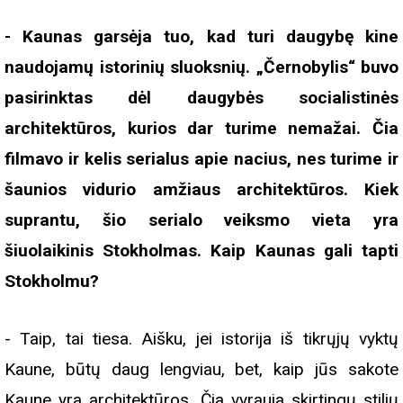
- Kaunas garsėja tuo, kad turi daugybę kine
naudojamų istorinių sluoksnių. „Černobylis“ buvo
pasirinktas dėl daugybės socialistinės
architektūros, kurios dar turime nemažai. Čia
filmavo ir kelis serialus apie nacius, nes turime ir
šaunios vidurio amžiaus architektūros. Kiek
suprantu, šio serialo veiksmo vieta yra
šiuolaikinis Stokholmas. Kaip Kaunas gali tapti
Stokholmu?
- Taip, tai tiesa. Aišku, jei istorija iš tikrųjų vyktų
Kaune, būtų daug lengviau, bet, kaip jūs sakote
Kaune yra architektūros. Čia vyrauja skirtingų stilių