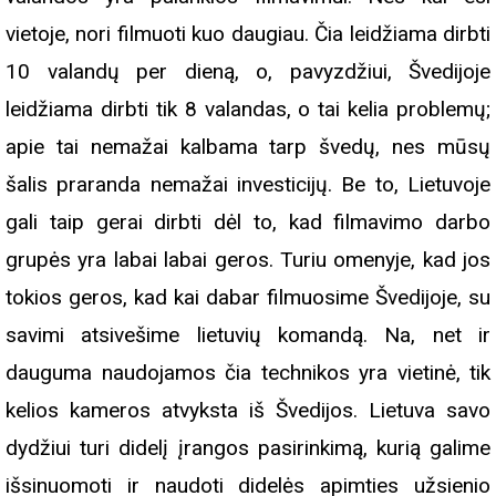
vietoje, nori filmuoti kuo daugiau. Čia leidžiama dirbti
10 valandų per dieną, o, pavyzdžiui, Švedijoje
leidžiama dirbti tik 8 valandas, o tai kelia problemų;
apie tai nemažai kalbama tarp švedų, nes mūsų
šalis praranda nemažai investicijų. Be to, Lietuvoje
gali taip gerai dirbti dėl to, kad filmavimo darbo
grupės yra labai labai geros. Turiu omenyje, kad jos
tokios geros, kad kai dabar filmuosime Švedijoje, su
savimi atsivešime lietuvių komandą. Na, net ir
dauguma naudojamos čia technikos yra vietinė, tik
kelios kameros atvyksta iš Švedijos. Lietuva savo
dydžiui turi didelį įrangos pasirinkimą, kurią galime
išsinuomoti ir naudoti didelės apimties užsienio