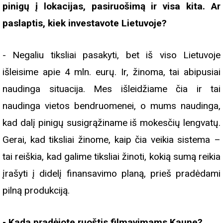
pinigų į lokacijas, pasiruošimą ir visa kita. Ar
paslaptis, kiek investavote Lietuvoje?
- Negaliu tiksliai pasakyti, bet iš viso Lietuvoje
išleisime apie 4 mln. eurų. Ir, žinoma, tai abipusiai
naudinga situacija. Mes išleidžiame čia ir tai
naudinga vietos bendruomenei, o mums naudinga,
kad dalį pinigų susigrąžiname iš mokesčių lengvatų.
Gerai, kad tiksliai žinome, kaip čia veikia sistema –
tai reiškia, kad galime tiksliai žinoti, kokią sumą reikia
įrašyti į didelį finansavimo planą, prieš pradėdami
pilną produkciją.
- Kada pradėjote ruoštis filmavimams Kaune?