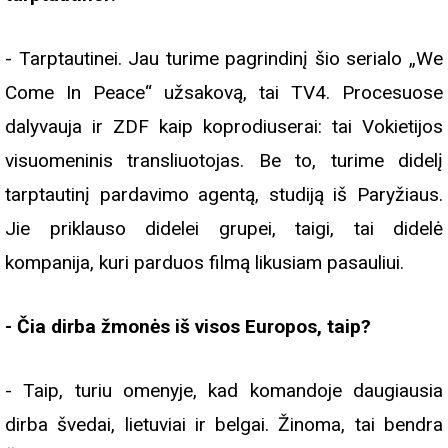
- Tarptautinei. Jau turime pagrindinį šio serialo „We
Come In Peace“ užsakovą, tai TV4. Procesuose
dalyvauja ir ZDF kaip koprodiuserai: tai Vokietijos
visuomeninis transliuotojas. Be to, turime didelį
tarptautinį pardavimo agentą, studiją iš Paryžiaus.
Jie priklauso didelei grupei, taigi, tai didelė
kompanija, kuri parduos filmą likusiam pasauliui.
- Čia dirba žmonės iš visos Europos, taip?
- Taip, turiu omenyje, kad komandoje daugiausia
dirba švedai, lietuviai ir belgai. Žinoma, tai bendra