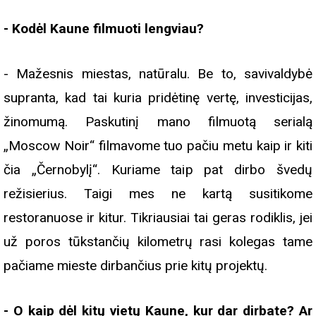
- Kodėl Kaune filmuoti lengviau?
- Mažesnis miestas, natūralu. Be to, savivaldybė
supranta, kad tai kuria pridėtinę vertę, investicijas,
žinomumą. Paskutinį mano filmuotą serialą
„Moscow Noir“ filmavome tuo pačiu metu kaip ir kiti
čia „Černobylį“. Kuriame taip pat dirbo švedų
režisierius. Taigi mes ne kartą susitikome
restoranuose ir kitur. Tikriausiai tai geras rodiklis, jei
už poros tūkstančių kilometrų rasi kolegas tame
pačiame mieste dirbančius prie kitų projektų.
- O kaip dėl kitų vietų Kaune, kur dar dirbate? Ar