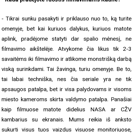
- Tikrai sunku pasakyti ir priklauso nuo to, ką turite
omenyje, bet kai kuriuos dalykus, kuriuos matote
aplink, pradėjome statyti dar spalio mėnesį, ne
filmavimo aikštelėje. Atvykome čia likus tik 2-3
savaitėms iki filmavimo ir atlikome monstrišką darbą
viską surinkdami. Tai žavinga, turiu omenyje. Be to,
tai labai techniška, nes čia seriale yra ne tik
apsaugos patalpa, bet ir visa palydovams ir visoms
miesto kameroms skirta valdymo patalpa. Panašiai
kaip filmuose matote didelius NASA ar CŽV
kambarius su ekranais. Mums reikia iš anksto
sukurti visus tuos vaizdus visuose monitoriuose,