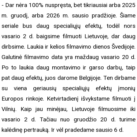
- Dar nėra 100% nuspręsta, bet tikriausiai arba 2025
m. gruodį, arba 2026 m. sausio pradžioje. Šiame
seriale bus daug specialiųjų efektų, todėl nors
vasario 2 d. baigsime filmuoti Lietuvoje, dar daug
dirbsime. Laukia ir kelios filmavimo dienos Švedijoje.
Galutinė filmavimo data yra maždaug vasario 20 d.
Po to laukia daug montavimo ir garso darbų, taip
pat daug efektų, juos darome Belgijoje. Ten dirbame
su viena geriausių specialiųjų efektų įmonių
Europos rinkoje. Ketvirtadienį išvykstame filmuoti į
Vilnių. Kaip jau minėjau, Lietuvoje filmuosime iki
vasario 2 d. Tačiau nuo gruodžio 20 d. turime
kalėdinę pertrauką. Ir vėl pradedame sausio 6 d.