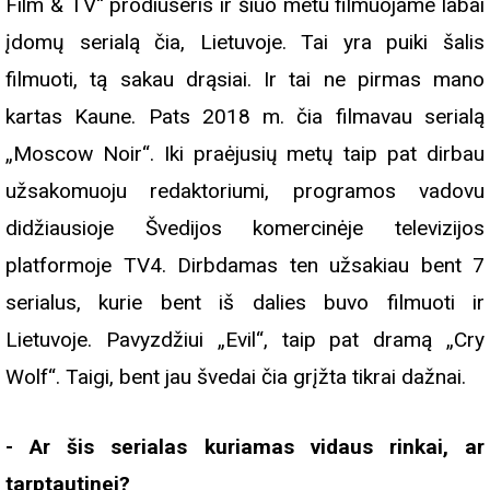
Film & TV“ prodiuseris ir šiuo metu filmuojame labai
įdomų serialą čia, Lietuvoje. Tai yra puiki šalis
filmuoti, tą sakau drąsiai. Ir tai ne pirmas mano
kartas Kaune. Pats 2018 m. čia filmavau serialą
„Moscow Noir“. Iki praėjusių metų taip pat dirbau
užsakomuoju redaktoriumi, programos vadovu
didžiausioje Švedijos komercinėje televizijos
platformoje TV4. Dirbdamas ten užsakiau bent 7
serialus, kurie bent iš dalies buvo filmuoti ir
Lietuvoje. Pavyzdžiui „Evil“, taip pat dramą „Cry
Wolf“. Taigi, bent jau švedai čia grįžta tikrai dažnai.
- Ar šis serialas kuriamas vidaus rinkai, ar
tarptautinei?