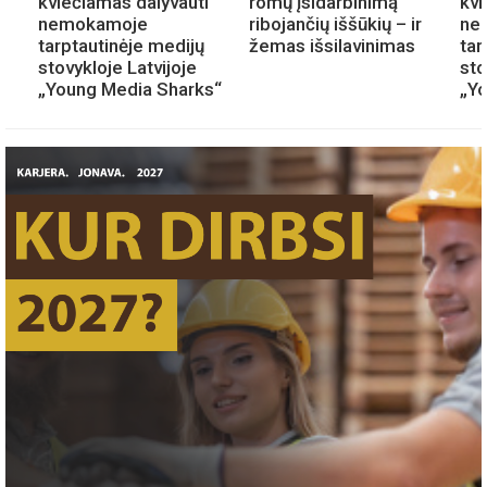
kviečiamas dalyvauti
romų įsidarbinimą
kvi
nemokamoje
ribojančių iššūkių – ir
ne
tarptautinėje medijų
žemas išsilavinimas
tar
stovykloje Latvijoje
sto
„Young Media Sharks“
„Y