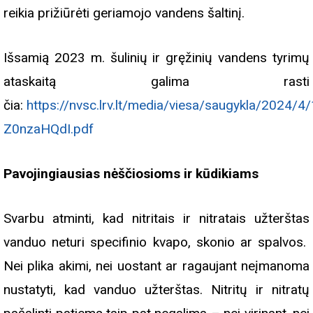
reikia prižiūrėti geriamojo vandens šaltinį.
Išsamią 2023 m. šulinių ir gręžinių vandens tyrimų
ataskaitą galima rasti
čia:
https://nvsc.lrv.lt/media/viesa/saugykla/2024/4/
Z0nzaHQdI.pdf
Pavojingiausias nėščiosioms ir kūdikiams
Svarbu atminti, kad nitritais ir nitratais užterštas
vanduo neturi specifinio kvapo, skonio ar spalvos.
Nei plika akimi, nei uostant ar ragaujant neįmanoma
nustatyti, kad vanduo užterštas. Nitritų ir nitratų