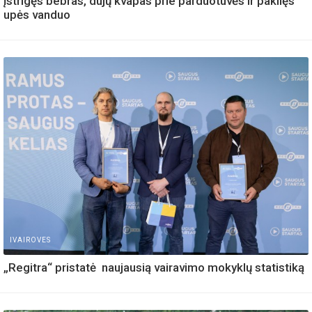
įstrigęs bebras, dujų kvapas prie parduotuvės ir pakilęs
upės vanduo
IVAIROVES
„Regitra“ pristatė naujausią vairavimo mokyklų statistiką