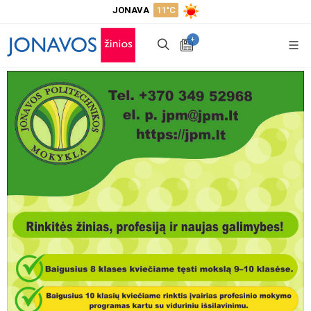
JONAVA
11°C
+