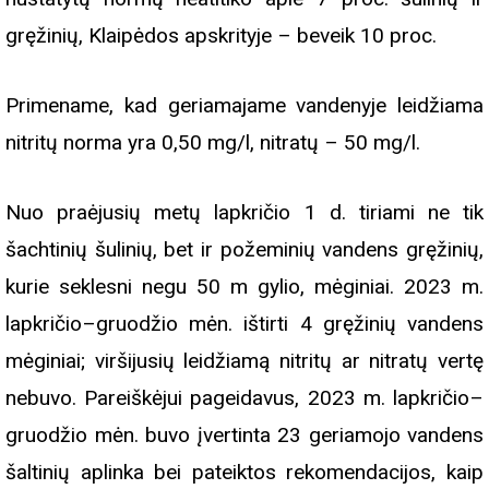
gręžinių, Klaipėdos apskrityje – beveik 10 proc.
Primename, kad geriamajame vandenyje leidžiama
nitritų norma yra 0,50 mg/l, nitratų – 50 mg/l.
Nuo praėjusių metų lapkričio 1 d. tiriami ne tik
šachtinių šulinių, bet ir požeminių vandens gręžinių,
kurie seklesni negu 50 m gylio, mėginiai. 2023 m.
lapkričio–gruodžio mėn. ištirti 4 gręžinių vandens
mėginiai; viršijusių leidžiamą nitritų ar nitratų vertę
nebuvo. Pareiškėjui pageidavus, 2023 m. lapkričio–
gruodžio mėn. buvo įvertinta 23 geriamojo vandens
šaltinių aplinka bei pateiktos rekomendacijos, kaip