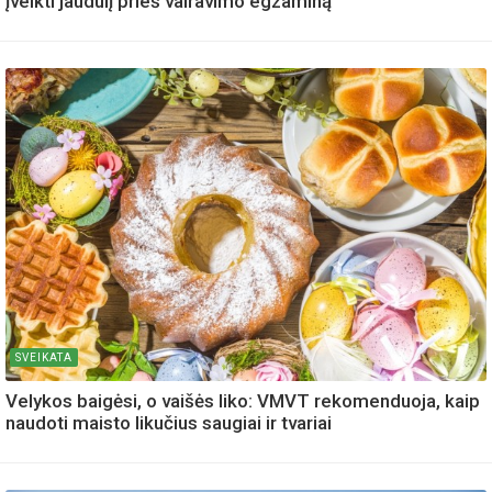
įveikti jaudulį prieš vairavimo egzaminą
SVEIKATA
Velykos baigėsi, o vaišės liko: VMVT rekomenduoja, kaip
naudoti maisto likučius saugiai ir tvariai