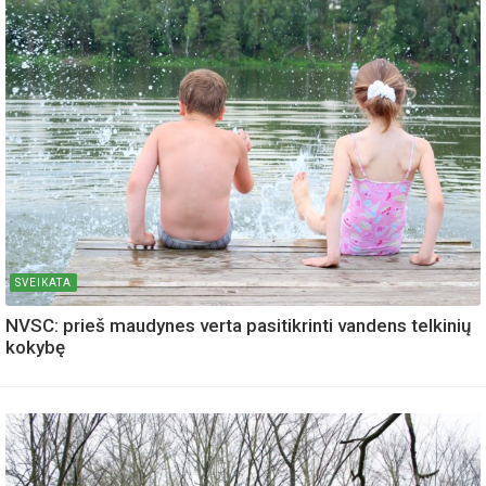
SVEIKATA
NVSC: prieš maudynes verta pasitikrinti vandens telkinių
kokybę