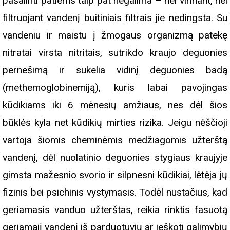
pašalinti patiems taip pat negalima – nei virinant, nei
filtruojant vandenį buitiniais filtrais jie nedingsta. Su
vandeniu ir maistu į žmogaus organizmą patekę
nitratai virsta nitritais, sutrikdo kraujo deguonies
pernešimą ir sukelia vidinį deguonies badą
(methemoglobinemiją), kuris labai pavojingas
kūdikiams iki 6 mėnesių amžiaus, nes dėl šios
būklės kyla net kūdikių mirties rizika. Jeigu nėščioji
vartoja šiomis cheminėmis medžiagomis užterštą
vandenį, dėl nuolatinio deguonies stygiaus kraujyje
gimsta mažesnio svorio ir silpnesni kūdikiai, lėtėja jų
fizinis bei psichinis vystymasis. Todėl nustačius, kad
geriamasis vanduo užterštas, reikia rinktis fasuotą
geriamąjį vandenį iš parduotuvių ar ieškoti galimybių