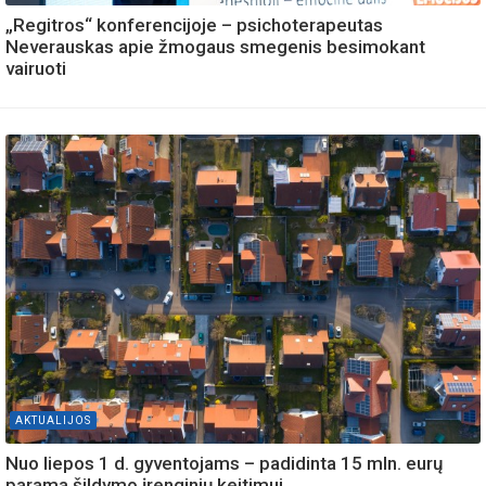
„Regitros“ konferencijoje – psichoterapeutas
Neverauskas apie žmogaus smegenis besimokant
vairuoti
AKTUALIJOS
Nuo liepos 1 d. gyventojams – padidinta 15 mln. eurų
parama šildymo įrenginių keitimui