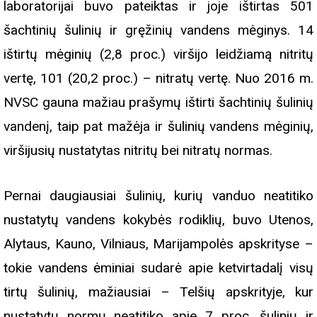
laboratorijai buvo pateiktas ir joje ištirtas 501
šachtinių šulinių ir gręžinių vandens mėginys. 14
ištirtų mėginių (2,8 proc.) viršijo leidžiamą nitritų
vertę, 101 (20,2 proc.) – nitratų vertę. Nuo 2016 m.
NVSC gauna mažiau prašymų ištirti šachtinių šulinių
vandenį, taip pat mažėja ir šulinių vandens mėginių,
viršijusių nustatytas nitritų bei nitratų normas.
Pernai daugiausiai šulinių, kurių vanduo neatitiko
nustatytų vandens kokybės rodiklių, buvo Utenos,
Alytaus, Kauno, Vilniaus, Marijampolės apskrityse –
tokie vandens ėminiai sudarė apie ketvirtadalį visų
tirtų šulinių, mažiausiai – Telšių apskrityje, kur
nustatytų normų neatitiko apie 7 proc. šulinių ir