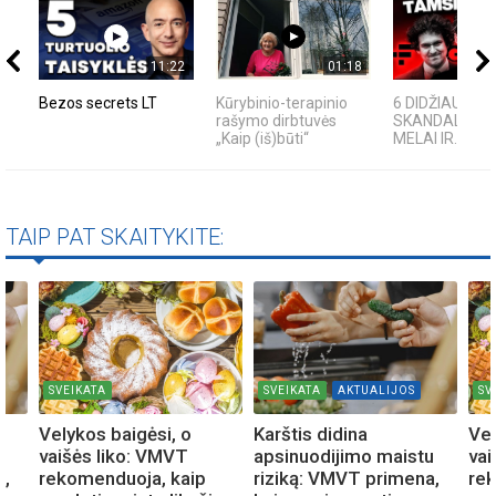
11:22
01:18
Bezos secrets LT
Kūrybinio-terapinio
6 DIDŽIAUSI T
rašymo dirbtuvės
SKANDALAI: A
„Kaip (iš)būti“
MELAI IR...
TAIP PAT SKAITYKITE:
SVEIKATA
SVEIKATA
AKTUALIJOS
SV
Velykos baigėsi, o
Karštis didina
Vel
u
vaišės liko: VMVT
apsinuodijimo maistu
vai
a,
rekomenduoja, kaip
riziką: VMVT primena,
re