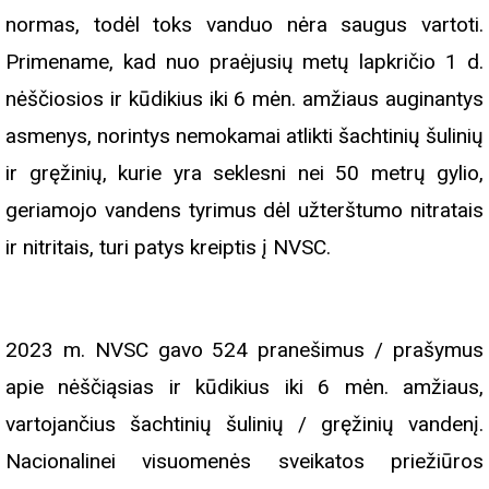
normas, todėl toks vanduo nėra saugus vartoti.
Primename, kad nuo praėjusių metų lapkričio 1 d.
nėščiosios ir kūdikius iki 6 mėn. amžiaus auginantys
asmenys, norintys nemokamai atlikti šachtinių šulinių
ir gręžinių, kurie yra seklesni nei 50 metrų gylio,
geriamojo vandens tyrimus dėl užterštumo nitratais
ir nitritais, turi patys kreiptis į NVSC.
2023 m. NVSC gavo 524 pranešimus / prašymus
apie nėščiąsias ir kūdikius iki 6 mėn. amžiaus,
vartojančius šachtinių šulinių / gręžinių vandenį.
Nacionalinei visuomenės sveikatos priežiūros