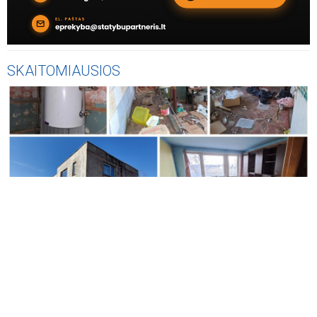
SKAITOMIAUSIOS
AKTUALIJOS
Vos už 2 200 eurų - Jonavos rajone parduodamas trijų
kambarių butas, tačiau yra viena svarbi detalė