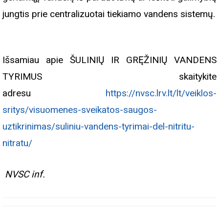
jungtis prie centralizuotai tiekiamo vandens sistemų.
Išsamiau apie ŠULINIŲ IR GRĘŽINIŲ VANDENS
TYRIMUS skaitykite
adresu
https://nvsc.lrv.lt/lt/veiklos-
sritys/visuomenes-sveikatos-saugos-
uztikrinimas/suliniu-vandens-tyrimai-del-nitritu-
nitratu/
NVSC inf.