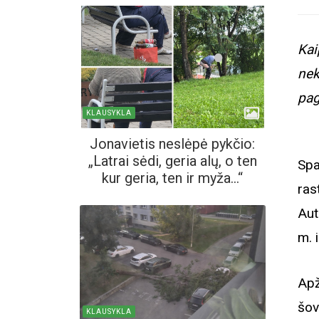
Kai
nek
pag
KLAUSYKLA
Jonavietis neslėpė pykčio:
„Latrai sėdi, geria alų, o ten
Spa
kur geria, ten ir myža...“
ra
Aut
m. 
Apž
šov
KLAUSYKLA