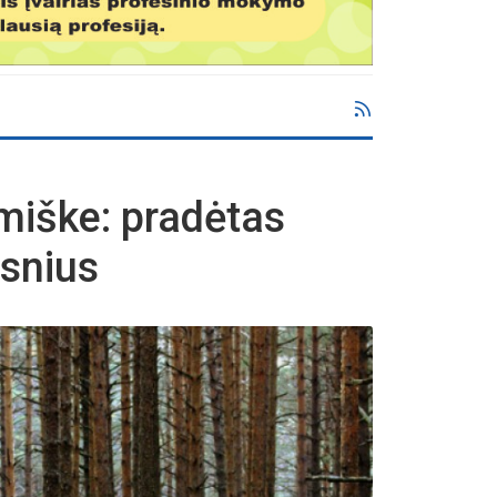
miške: pradėtas
psnius