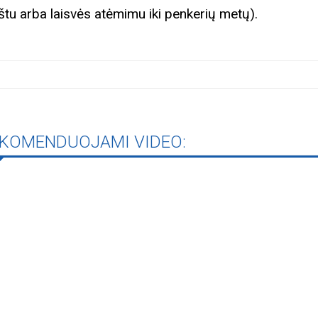
štu arba laisvės atėmimu iki penkerių metų).
rugpjūčio mėnesį
iame aplankyti parodą
Nusišypsok mums,
ešpatie“. Legendinio
pektaklio kelionė“
KOMENDUOJAMI VIDEO: