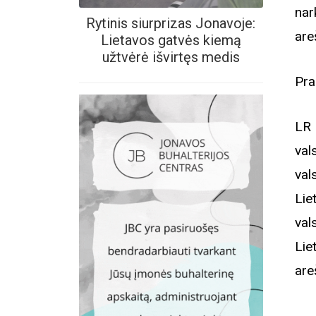
nar
Rytinis siurprizas Jonavoje:
are
Lietavos gatvės kiemą
užtvėrė išvirtęs medis
Pra
LR 
val
val
Lie
val
Lie
are