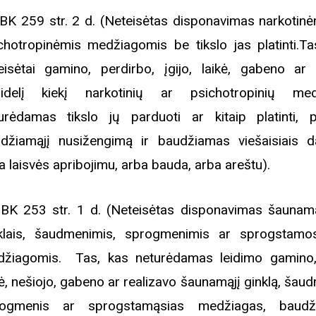
BK 259 str. 2 d. (
Neteisėtas disponavimas narkotinė
chotropinėmis medžiagomis be tikslo jas platinti.
Ta
eisėtai gamino, perdirbo, įgijo, laikė, gabeno ar 
idelį kiekį narkotinių ar psichotropinių med
urėdamas tikslo jų parduoti ar kitaip platinti, 
džiamąjį nusižengimą ir
baudžiamas viešaisiais d
a laisvės apribojimu, arba bauda, arba areštu
).
BK 253 str. 1 d. (Neteisėtas disponavimas šaunama
klais, šaudmenimis, sprogmenimis ar sprogstamo
žiagomis. Tas, kas neturėdamas leidimo gamino, 
kė, nešiojo, gabeno ar realizavo šaunamąjį ginklą, šau
rogmenis ar sprogstamąsias medžiagas, baudž
Biblioteka kviečia į reng