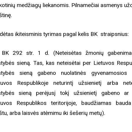
kotinių medžiagų liekanomis. Pilnamečiai asmenys užda
štinę.
dėtas ikiteisminis tyrimas pagal kelis BK straipsnius:
BK 292 str. 1 d. (Neteisėtas žmonių gabenima
stybės sieną. Tas, kas neteisėtai per Lietuvos Respu
stybės sieną gabeno nuolatinės gyvenamosios 
tuvos Respublikoje neturintį užsienietį arba nete
stybės sieną perėjusį tokį užsienietį gabeno ar
tuvos Respublikos teritorijoje, baudžiamas baud
štu, arba laisvės atėmimu iki šešerių metų).