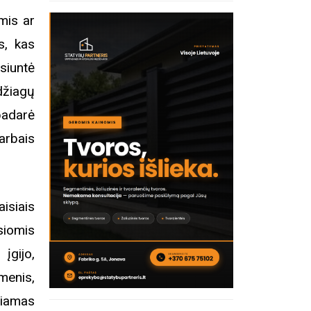
mis ar
s, kas
siuntė
žiagų
padarė
arbais
isiais
siomis
įgijo,
dmenis,
iamas
inius