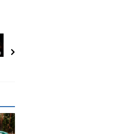
8
02:20
00:47
JONAVA - 270
Dar nematytas 100
KAS TAS „SIX-
000 krokų svogūnėlių
SEVEN“?
sodinimo būdas
NEPAAIŠKINAMA