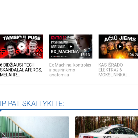
10:24
18:13
06:2
6 DIDŽIAUSI TECH
Ex Machina: kontrolės
KAS IŠRADO
SKANDALAI: AFEROS,
ir pasirinkimo
ELEKTRĄ? 6
MELAI IR...
anatomija
MOKSLININKAI,...
IP PAT SKAITYKITE: