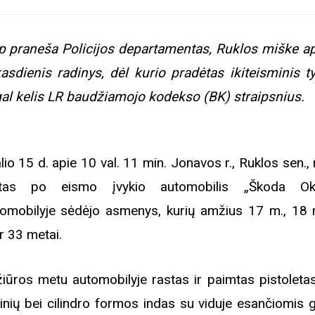
p praneša Policijos departamentas, Ruklos miške ap
asdienis radinys, dėl kurio pradėtas ikiteisminis t
al kelis LR baudžiamojo kodekso (BK) straipsnius.
lio 15 d. apie 10 val. 11 min. Jonavos r., Ruklos sen.,
stas po eismo įvykio automobilis „Škoda Okta
omobilyje sėdėjo asmenys, kurių amžius 17 m., 18 
ir 33 metai.
iūros metu automobilyje rastas ir paimtas pistoletas
inių bei cilindro formos indas su viduje esančiomis g