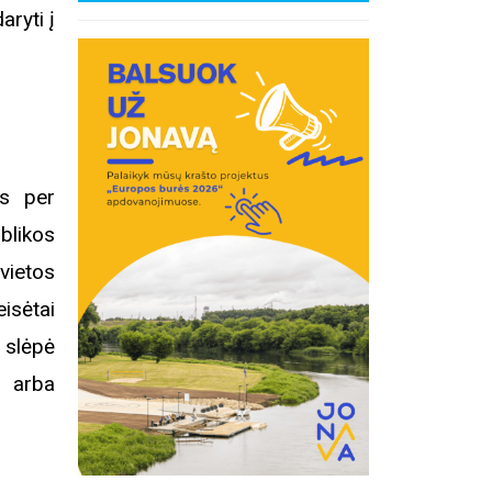
ryti į
s per
blikos
vietos
isėtai
 slėpė
a arba