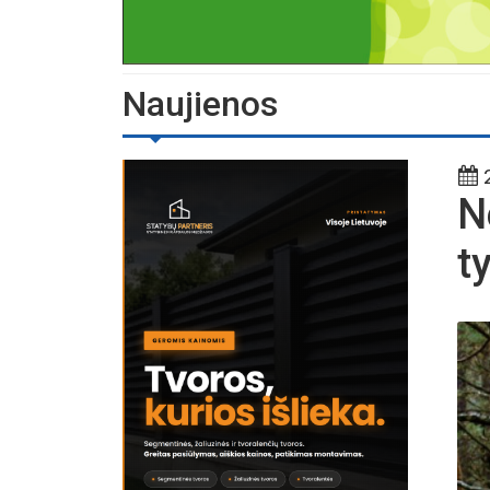
Naujienos
2
N
t