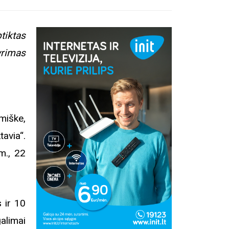
tiktas
yrimas
 miške,
via“.
m., 22
 ir 10
alimai