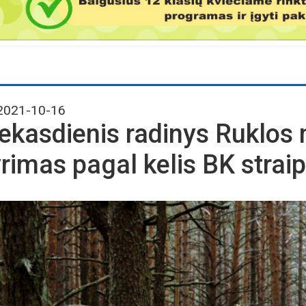
021-10-16
ekasdienis radinys Ruklos 
yrimas pagal kelis BK strai