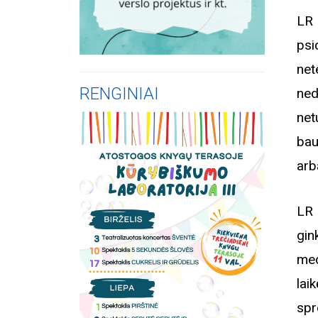
LR 
psi
net
RENGINIAI
ned
net
bau
arb
LR 
gin
med
lai
sp