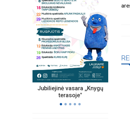
are
Kvieč
„
Vi
s
RE
Jubiliejinė vasara ,,Knygų
terasoje"