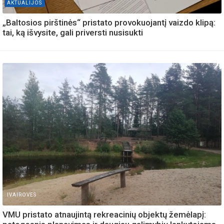
AKTUALIJOS
„Baltosios pirštinės“ pristato provokuojantį vaizdo klipą:
tai, ką išvysite, gali priversti nusisukti
IVAIROVES
VMU pristato atnaujintą rekreacinių objektų žemėlapį: