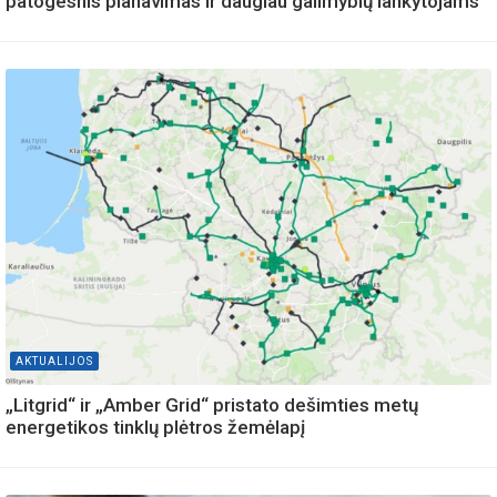
patogesnis planavimas ir daugiau galimybių lankytojams
AKTUALIJOS
„Litgrid“ ir „Amber Grid“ pristato dešimties metų
energetikos tinklų plėtros žemėlapį