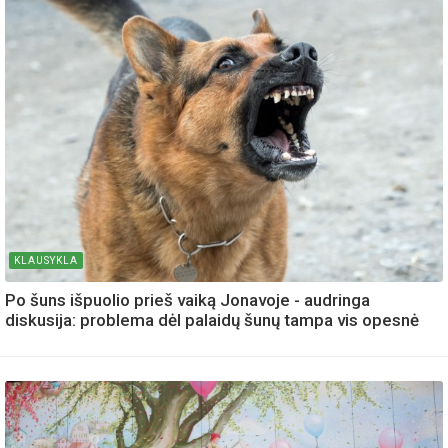
KLAUSYKLA
Po šuns išpuolio prieš vaiką Jonavoje - audringa
diskusija: problema dėl palaidų šunų tampa vis opesnė