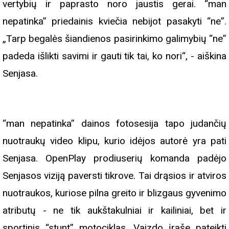
vertybių ir paprasto noro jaustis gerai. “man
nepatinka” priedainis kviečia nebijot pasakyti “ne”.
„Tarp begalės šiandienos pasirinkimo galimybių “ne”
padeda išlikti savimi ir gauti tik tai, ko nori“, - aiškina
Senjasa.
“man nepatinka” dainos fotosesija tapo judančių
nuotraukų video klipu, kurio idėjos autorė yra pati
Senjasa. OpenPlay prodiuserių komanda padėjo
Senjasos viziją paversti tikrove. Tai drąsios ir atviros
nuotraukos, kuriose pilna greito ir blizgaus gyvenimo
atributų - ne tik aukštakulniai ir kailiniai, bet ir
sportinis “stunt” motociklas. Vaizdo įraše pateikti