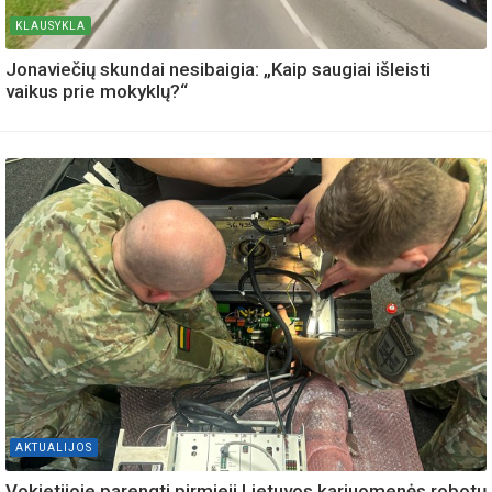
KLAUSYKLA
Jonaviečių skundai nesibaigia: „Kaip saugiai išleisti
vaikus prie mokyklų?“
AKTUALIJOS
Vokietijoje parengti pirmieji Lietuvos kariuomenės robotų