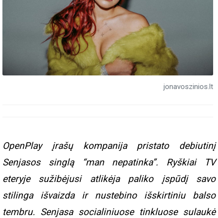
jonavoszinios.lt
OpenPlay įrašų kompanija pristato debiutinį
Senjasos singlą “man nepatinka”. Ryškiai TV
eteryje sužibėjusi atlikėja paliko įspūdį savo
stilinga išvaizda ir nustebino išskirtiniu balso
tembru. Senjasa socialiniuose tinkluose sulaukė