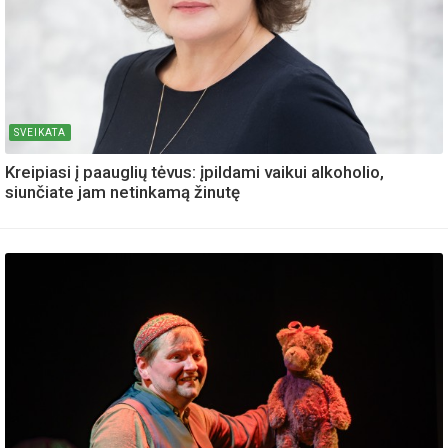
SVEIKATA
Kreipiasi į paauglių tėvus: įpildami vaikui alkoholio,
siunčiate jam netinkamą žinutę