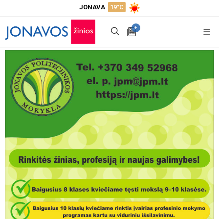
JONAVA
19°C
+