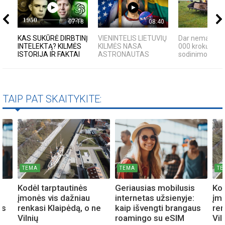
07:18
08:40
KAS SUKŪRĖ DIRBTINĮ
VIENINTELIS LIETUVIŲ
Dar nematytas
INTELEKTĄ? KILMĖS
KILMĖS NASA
000 krokų svog
ISTORIJA IR FAKTAI
ASTRONAUTAS
sodinimo būda
TAIP PAT SKAITYKITE:
TEMA
TEMA
TE
Kodėl tarptautinės
Geriausias mobilusis
Kod
įmonės vis dažniau
internetas užsienyje:
įmo
us
renkasi Klaipėdą, o ne
kaip išvengti brangaus
ren
Vilnių
roamingo su eSIM
Vil