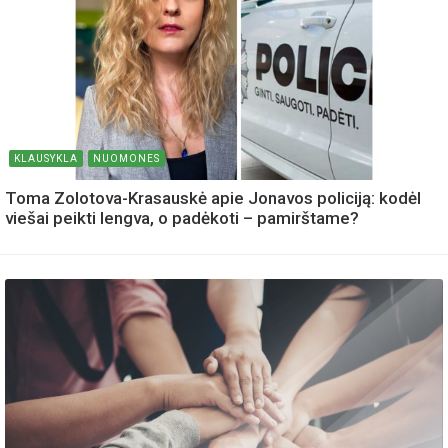
KLAUSYKLA
NUOMONES
Toma Zolotova-Krasauskė apie Jonavos policiją: kodėl
viešai peikti lengva, o padėkoti – pamirštame?