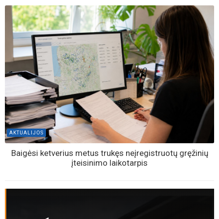
AKTUALIJOS
Baigėsi ketverius metus trukęs neįregistruotų gręžinių
įteisinimo laikotarpis