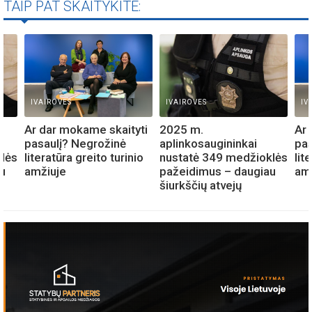
TAIP PAT SKAITYKITE:
IVAIROVES
IVAIROVES
IV
Ar dar mokame skaityti
2025 m.
Ar 
pasaulį? Negrožinė
aplinkosaugininkai
pas
lės
literatūra greito turinio
nustatė 349 medžioklės
lit
u
amžiuje
pažeidimus – daugiau
am
šiurkščių atvejų