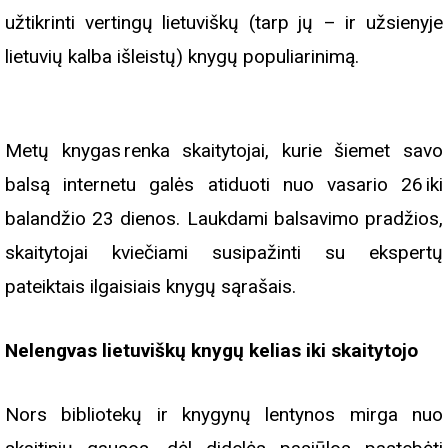
užtikrinti vertingų lietuviškų (tarp jų – ir užsienyje
lietuvių kalba išleistų) knygų populiarinimą.
Metų knygas renka skaitytojai, kurie šiemet savo
balsą internetu galės atiduoti nuo vasario 26 iki
balandžio 23 dienos. Laukdami balsavimo pradžios,
skaitytojai kviečiami susipažinti su ekspertų
pateiktais ilgaisiais knygų sąrašais.
Nelengvas lietuviškų knygų kelias iki skaitytojo
Nors bibliotekų ir knygynų lentynos mirga nuo