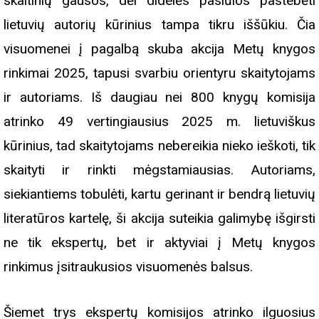
skaitinių gausos, dėl didelės pasiūlos pastebėti
lietuvių autorių kūrinius tampa tikru iššūkiu. Čia
visuomenei į pagalbą skuba akcija Metų knygos
rinkimai 2025, tapusi svarbiu orientyru skaitytojams
ir autoriams. Iš daugiau nei 800 knygų komisija
atrinko 49 vertingiausius 2025 m. lietuviškus
kūrinius, tad skaitytojams nebereikia nieko ieškoti, tik
skaityti ir rinkti mėgstamiausias. Autoriams,
siekiantiems tobulėti, kartu gerinant ir bendrą lietuvių
literatūros kartelę, ši akcija suteikia galimybę išgirsti
ne tik ekspertų, bet ir aktyviai į Metų knygos
rinkimus įsitraukusios visuomenės balsus.
Šiemet trys ekspertų komisijos atrinko ilguosius