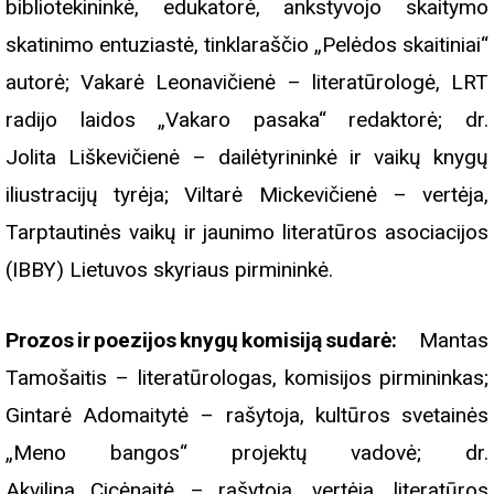
bibliotekininkė, edukatorė, ankstyvojo skaitymo
skatinimo entuziastė, tinklaraščio „Pelėdos skaitiniai“
autorė; Vakarė Leonavičienė – literatūrologė, LRT
radijo laidos „Vakaro pasaka“ redaktorė; dr.
Jolita Liškevičienė – dailėtyrininkė ir vaikų knygų
iliustracijų tyrėja; Viltarė Mickevičienė – vertėja,
Tarptautinės vaikų ir jaunimo literatūros asociacijos
(IBBY) Lietuvos skyriaus pirmininkė.
Prozos ir poezijos knygų komisiją sudarė:
Mantas
Tamošaitis – literatūrologas, komisijos pirmininkas;
Gintarė Adomaitytė – rašytoja, kultūros svetainės
„Meno bangos“ projektų vadovė; dr.
Akvilina Cicėnaitė – rašytoja, vertėja, literatūros