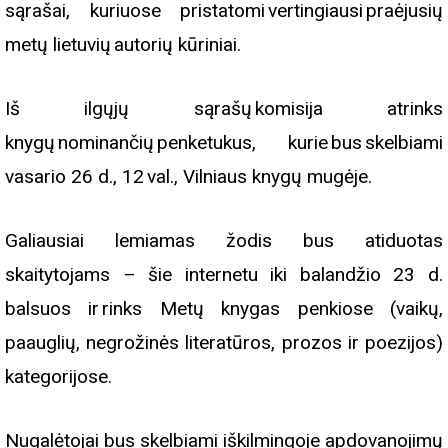
sąrašai, kuriuose pristatomi vertingiausi praėjusių
metų lietuvių autorių kūriniai.
Iš ilgųjų sąrašų komisija atrinks
knygų nominančių penketukus, kurie bus skelbiami
vasario 26 d., 12 val., Vilniaus knygų mugėje.
Galiausiai lemiamas žodis bus atiduotas
skaitytojams – šie internetu iki balandžio 23 d.
balsuos ir rinks Metų knygas penkiose (vaikų,
paauglių, negrožinės literatūros, prozos ir poezijos)
kategorijose.
Nugalėtojai bus skelbiami iškilmingoje apdovanojimų