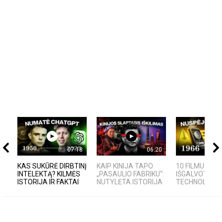
07:18
06:20
KAS SUKŪRĖ DIRBTINĮ
KAIP KINIJA TAPO
10 FILMUOSE
INTELEKTĄ? KILMĖS
„PASAULIO FABRIKU“:
IŠGALVOTŲ
ISTORIJA IR FAKTAI
NUTYLĖTA ISTORIJA
TECHNOLOGIJŲ,