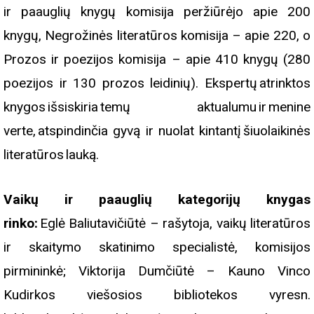
ir paauglių knygų komisija peržiūrėjo apie 200
knygų, Negrožinės literatūros komisija – apie 220, o
Prozos ir poezijos komisija – apie 410 knygų (280
poezijos ir 130 prozos leidinių). Ekspertų atrinktos
knygos išsiskiria temų aktualumu ir menine
verte, atspindinčia gyvą ir nuolat kintantį šiuolaikinės
literatūros lauką.
Vaikų ir paauglių kategorijų knygas
rinko:
Eglė Baliutavičiūtė – rašytoja, vaikų literatūros
ir skaitymo skatinimo specialistė, komisijos
pirmininkė; Viktorija Dumčiūtė – Kauno Vinco
Kudirkos viešosios bibliotekos vyresn.