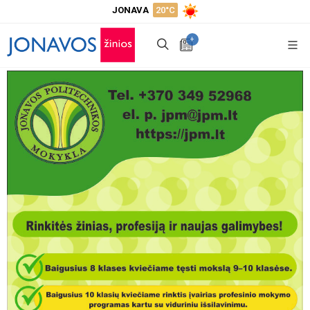
JONAVA
20°C
+