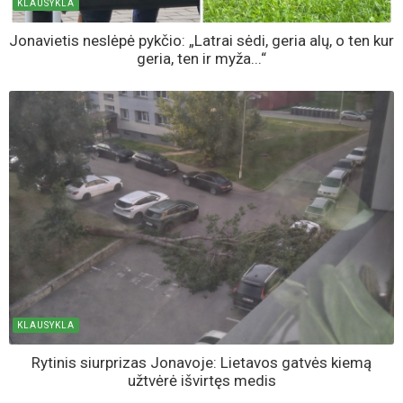
KLAUSYKLA
Jonavietis neslėpė pykčio: „Latrai sėdi, geria alų, o ten kur
geria, ten ir myža...“
KLAUSYKLA
Rytinis siurprizas Jonavoje: Lietavos gatvės kiemą
užtvėrė išvirtęs medis