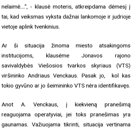
nelaimė....“, - klausė moteris, atkreipdama dėmesį į
tai, kad veiksmas vyksta dažnai lankomoje ir judrioje
vietoje aplink tvenkinius.
Ar ši situacija žinoma miesto atsakingoms
institucijoms, klausėme Jonavos rajono
savivaldybės Viešosios tvarkos skyriaus (VTS)
viršininko Andriaus Venckaus. Pasak jo, kol kas
tokio gyvūno ar jo šeimininko VTS nėra identifikavęs.
Anot A. Venckaus, į kiekvieną pranešimą
reaguojama operatyviai, jei toks pranešimas yra
gaunamas. Važiuojama tikrinti, situacija vertinama