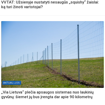
VVTAT: Užsienyje nustatyti nesaugūs „squishy“ žaislai:
ką turi žinoti vartotojai?
AKTUALIJOS
„Via Lietuva“ plečia apsaugos sistemas nuo laukinių
gyvūnų: šiemet jų bus įrengta dar apie 90 kilometrų