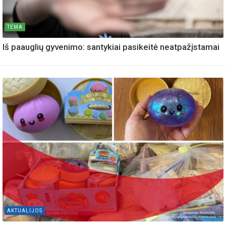
TEMA
Iš paauglių gyvenimo: santykiai pasikeitė neatpažįstamai
AKTUALIJOS