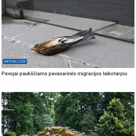
AKTUALIJOS
Pavojai paukščiams pavasarinės migracijos laikotarpiu