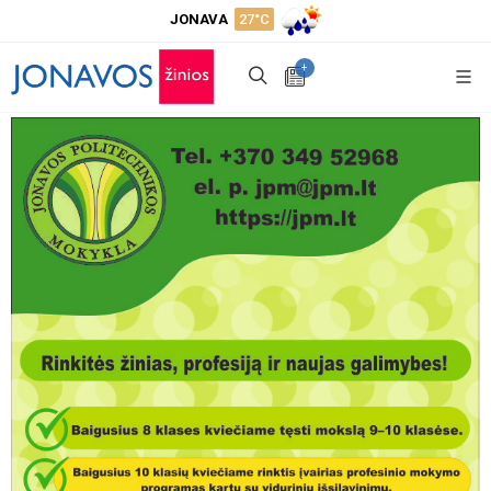
JONAVA
27°C
+