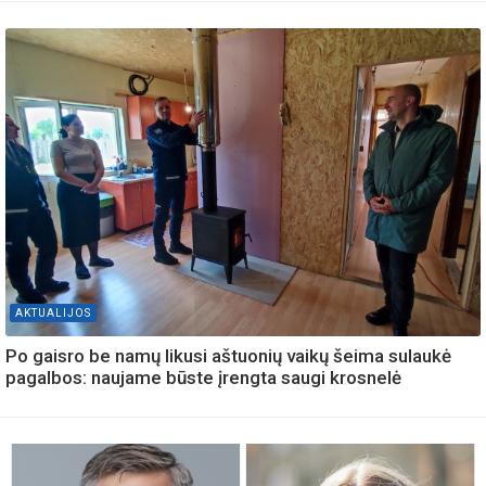
AKTUALIJOS
Po gaisro be namų likusi aštuonių vaikų šeima sulaukė
pagalbos: naujame būste įrengta saugi krosnelė