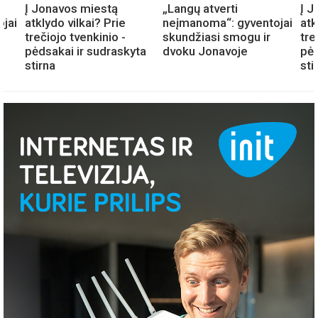
Į Jonavos miestą
„Langų atverti
Į J
jai
atklydo vilkai? Prie
neįmanoma“: gyventojai
atk
trečiojo tvenkinio -
skundžiasi smogu ir
tre
pėdsakai ir sudraskyta
dvoku Jonavoje
pėd
stirna
sti