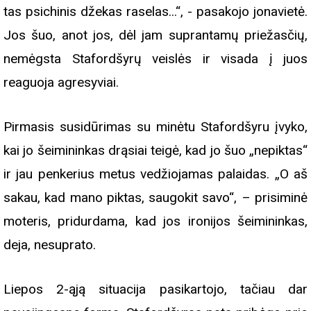
tas psichinis džekas raselas...“, - pasakojo jonavietė.
Jos šuo, anot jos, dėl jam suprantamų priežasčių,
nemėgsta Stafordšyrų veislės ir visada į juos
reaguoja agresyviai.
Pirmasis susidūrimas su minėtu Stafordšyru įvyko,
kai jo šeimininkas drąsiai teigė, kad jo šuo „nepiktas“
ir jau penkerius metus vedžiojamas palaidas. „O aš
sakau, kad mano piktas, saugokit savo“, – prisiminė
moteris, pridurdama, kad jos ironijos šeimininkas,
deja, nesuprato.
Liepos 2-ąją situacija pasikartojo, tačiau dar