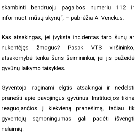
skambinti bendruoju pagalbos numeriu 112 ir
informuoti mūsų skyrių“, – pabrėžia A. Venckus.
Kas atsakingas, jei įvyksta incidentas tarp šunų ar
nukentėjęs žmogus? Pasak VTS viršininko,
atsakomybė tenka šuns šeimininkui, jei jis pažeidė
gyvūnų laikymo taisykles.
Gyventojai raginami elgtis atsakingai ir nedelsti
pranešti apie pavojingus gyvūnus. Institucijos tikina
reaguojančios į kiekvieną pranešimą, tačiau tik
gyventojų sąmoningumas gali padėti išvengti
nelaimių.