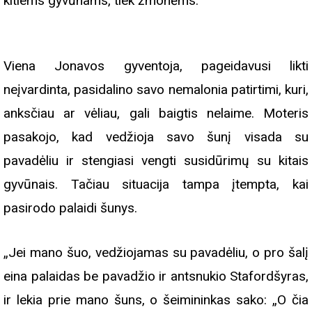
kitiems gyvūnams, tiek žmonėms.
Viena Jonavos gyventoja, pageidavusi likti
neįvardinta, pasidalino savo nemalonia patirtimi, kuri,
anksčiau ar vėliau, gali baigtis nelaime. Moteris
pasakojo, kad vedžioja savo šunį visada su
pavadėliu ir stengiasi vengti susidūrimų su kitais
gyvūnais. Tačiau situacija tampa įtempta, kai
pasirodo palaidi šunys.
„Jei mano šuo, vedžiojamas su pavadėliu, o pro šalį
eina palaidas be pavadžio ir antsnukio Stafordšyras,
ir lekia prie mano šuns, o šeimininkas sako: „O čia