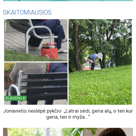
SKAITOMIAUSIOS
KLAUSYKLA
Jonavietis neslėpė pykčio: „Latrai sėdi, geria alų, o ten kur
geria, ten ir myža...“