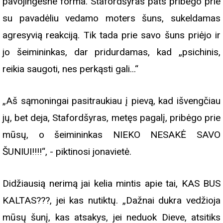
pavojingesne forma. Stafordšyras pats pribėgo prie
su pavadėliu vedamo moters šuns, sukeldamas
agresyvią reakciją. Tik tada prie savo šuns priėjo ir
jo šeimininkas, dar pridurdamas, kad „psichinis,
reikia saugoti, nes perkąsti gali...“
„Aš sąmoningai pasitraukiau į pievą, kad išvengčiau
jų, bet deja, Stafordšyras, metęs pagalį, pribėgo prie
mūsų, o šeimininkas NIEKO NESAKĖ SAVO
ŠUNIUI!!!!“, - piktinosi jonavietė.
Didžiausią nerimą jai kelia mintis apie tai, KAS BUS
KALTAS???, jei kas nutiktų. „Dažnai dukra vedžioja
mūsų šunį, kas atsakys, jei neduok Dieve, atsitiks