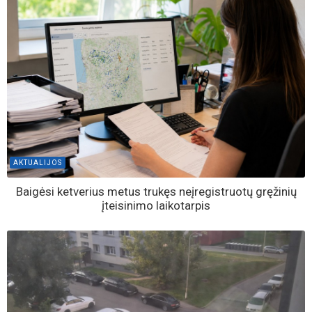
AKTUALIJOS
Baigėsi ketverius metus trukęs neįregistruotų gręžinių
įteisinimo laikotarpis