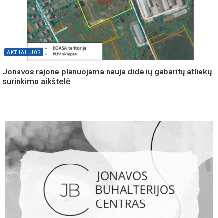
AKTUALIJOS
Jonavos rajone planuojama nauja didelių gabaritų atliekų
surinkimo aikštelė
AKTUALIJOS
Dviračių takui iki Lokio tvenkinio, priedangoms, keliams ir
elektromobiliams seniūnijose: Jonavos rajono taryba
svarstys biudžeto pakeitimus
SAVIVALDYBE
Atnaujinta šunų dresūros aikštelė
AKTUALIJOS
Jonavoje - siūlymas diegti elektroninių cigarečių