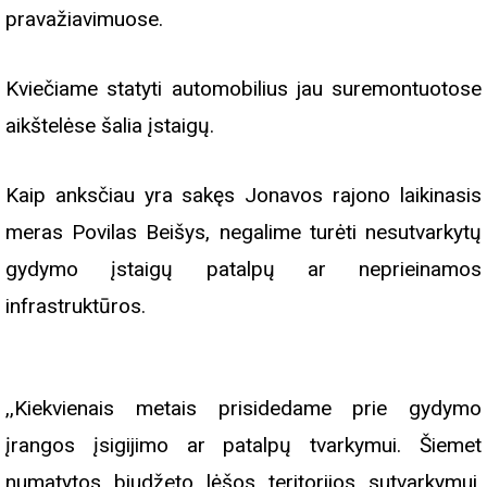
pravažiavimuose.
Kviečiame statyti automobilius jau suremontuotose
aikštelėse šalia įstaigų.
Kaip anksčiau yra sakęs Jonavos rajono laikinasis
meras Povilas Beišys, negalime turėti nesutvarkytų
gydymo įstaigų patalpų ar neprieinamos
infrastruktūros.
,,Kiekvienais metais prisidedame prie gydymo
įrangos įsigijimo ar patalpų tvarkymui. Šiemet
numatytos biudžeto lėšos teritorijos sutvarkymui.