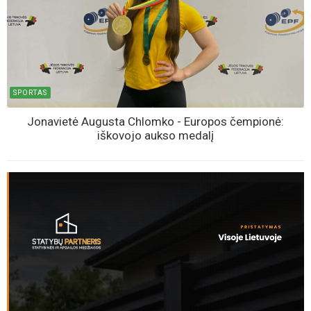
kambarių butas, tačiau yra viena svarbi detalė
KLAUSYKLA
Jonavietis neslėpė pykčio: „Latrai sėdi, geria alų, o ten kur
geria, ten ir myža...“