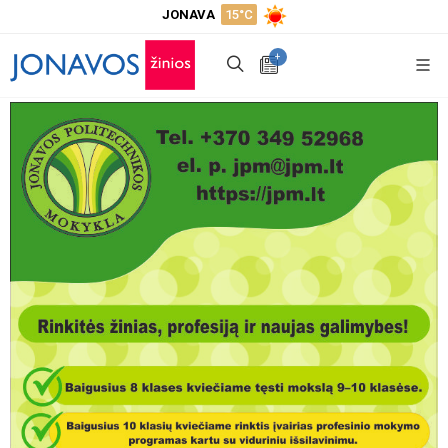
JONAVA
15°C
+