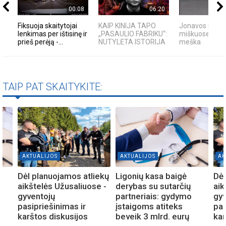
00:08
06:20
Fiksuoja skaitytojai
KAIP KINIJA TAPO
Jonavos rajon
lenkimas per ištisinę ir
„PASAULIO FABRIKU“:
miškuose past
prieš perėją -...
NUTYLĖTA ISTORIJA
meška
TAIP PAT SKAITYKITE:
AKTUALIJOS
AKTUALIJOS
AK
Dėl planuojamos atliekų
Ligonių kasa baigė
Dėl
aikštelės Užusaliuose -
derybas su sutarčių
aik
gyventojų
partneriais: gydymo
gyv
pasipriešinimas ir
įstaigoms atiteks
pas
karštos diskusijos
beveik 3 mlrd. eurų
kar