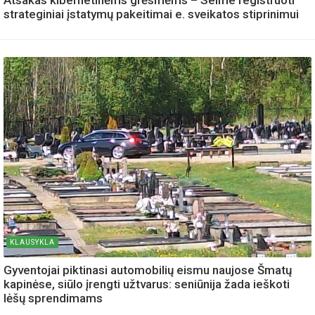
Atsakas kibernetinėms grėsmėms – Seime registruoti
strateginiai įstatymų pakeitimai e. sveikatos stiprinimui
KLAUSYKLA
Gyventojai piktinasi automobilių eismu naujose Šmatų
kapinėse, siūlo įrengti užtvarus: seniūnija žada ieškoti
lėšų sprendimams