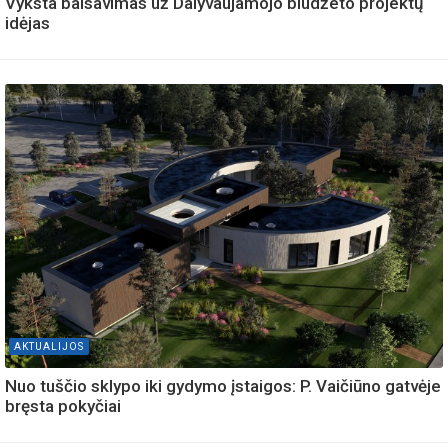
Vyksta balsavimas už Dalyvaujamojo biudžeto projektų
idėjas
AKTUALIJOS
Nuo tuščio sklypo iki gydymo įstaigos: P. Vaičiūno gatvėje
bręsta pokyčiai