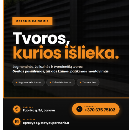
SPORTAS
Jonavietė Augusta Chlomko - Europos čempionė:
iškovojo aukso medalį