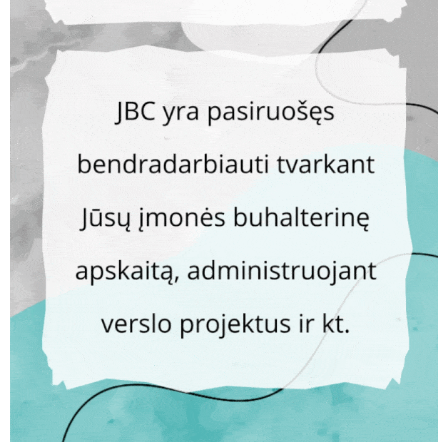
detektorius mokykloje, tvarkyti Rimkų laiptus ir ruošti
gimnazistus Dainų šventei
AKTUALIJOS
Atnaujintas sunkių ligų sąrašas: daugiau sunkiomis
ligomis sergančių gyventojų galės nutraukti pensijų
kaupimą
IVAIROVES
Kelionės Lietuvoje taps patogesnės: investuoja milijonus į
poilsio aikšteles