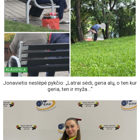
SKAITOMIAUSIOS
AKTUALIJOS
Vos už 2 200 eurų - Jonavos rajone parduodamas trijų