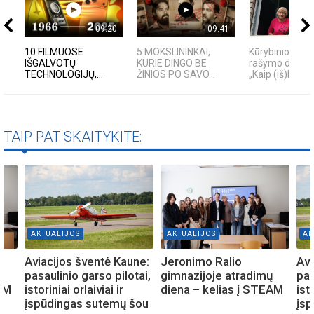
09:20
09:41
10 FILMUOSE
5 MOKSLININKAI,
Kūrybinio-tera
IŠGALVOTŲ
KURIE DINGO BE
rašymo dirbtu
TECHNOLOGIJŲ,...
ŽINIOS PO SAVO...
„Kaip (iš)būti“
TAIP PAT SKAITYKITE:
AKTUALIJOS
AKTUALIJOS
AK
Aviacijos šventė Kaune:
Jeronimo Ralio
Avi
ų
pasaulinio garso pilotai,
gimnazijoje atradimų
pas
EAM
istoriniai orlaiviai ir
diena – kelias į STEAM
isto
įspūdingas sutemų šou
įs