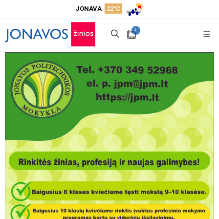
JONAVA
22°C
+