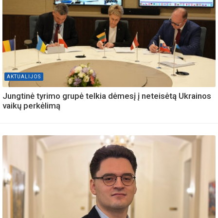
AKTUALIJOS
Jungtinė tyrimo grupė telkia dėmesį į neteisėtą Ukrainos
vaikų perkėlimą