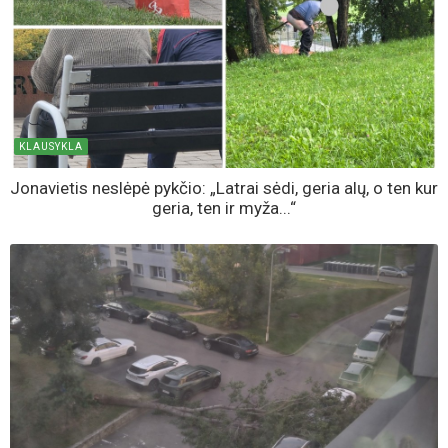
KLAUSYKLA
Jonavietis neslėpė pykčio: „Latrai sėdi, geria alų, o ten kur
geria, ten ir myža...“