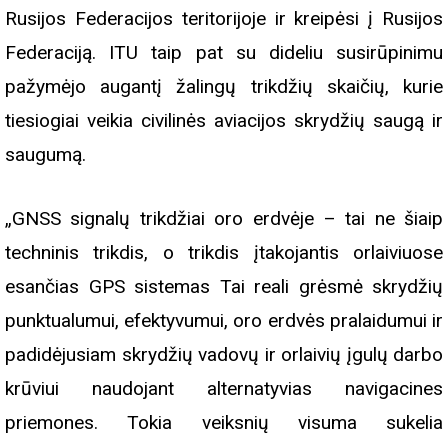
Rusijos Federacijos teritorijoje ir kreipėsi į Rusijos
Federaciją. ITU taip pat su dideliu susirūpinimu
pažymėjo augantį žalingų trikdžių skaičių, kurie
tiesiogiai veikia civilinės aviacijos skrydžių saugą ir
saugumą.
„GNSS signalų trikdžiai oro erdvėje – tai ne šiaip
techninis trikdis, o trikdis įtakojantis orlaiviuose
esančias GPS sistemas Tai reali grėsmė skrydžių
punktualumui, efektyvumui, oro erdvės pralaidumui ir
padidėjusiam skrydžių vadovų ir orlaivių įgulų darbo
krūviui naudojant alternatyvias navigacines
priemones. Tokia veiksnių visuma sukelia