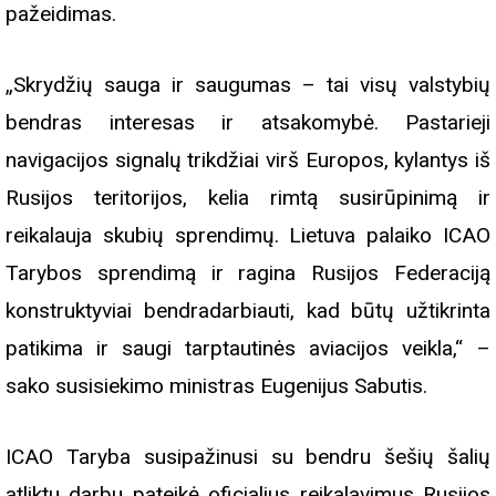
pažeidimas.
„Skrydžių sauga ir saugumas – tai visų valstybių
bendras interesas ir atsakomybė. Pastarieji
navigacijos signalų trikdžiai virš Europos, kylantys iš
Rusijos teritorijos, kelia rimtą susirūpinimą ir
reikalauja skubių sprendimų. Lietuva palaiko ICAO
Tarybos sprendimą ir ragina Rusijos Federaciją
konstruktyviai bendradarbiauti, kad būtų užtikrinta
patikima ir saugi tarptautinės aviacijos veikla,“ –
sako susisiekimo ministras Eugenijus Sabutis.
ICAO Taryba susipažinusi su bendru šešių šalių
atliktu darbu pateikė oficialius reikalavimus Rusijos