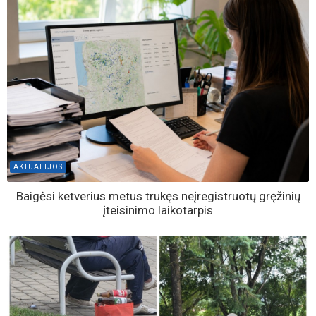
AKTUALIJOS
Baigėsi ketverius metus trukęs neįregistruotų gręžinių
įteisinimo laikotarpis