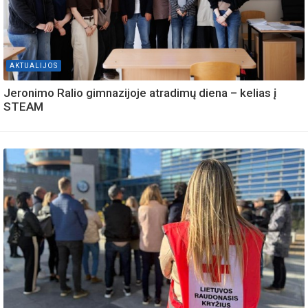
AKTUALIJOS
Jeronimo Ralio gimnazijoje atradimų diena – kelias į
STEAM