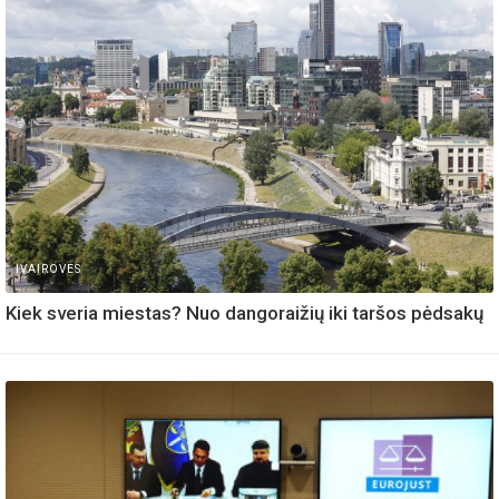
IVAIROVES
Kiek sveria miestas? Nuo dangoraižių iki taršos pėdsakų