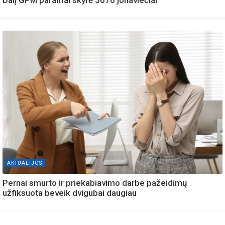
Dalį GPM paramai skyrė 3676 jonaviečiai
AKTUALIJOS
Pernai smurto ir priekabiavimo darbe pažeidimų
užfiksuota beveik dvigubai daugiau