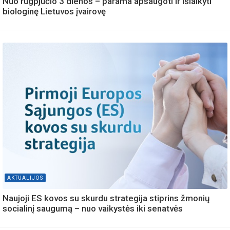
Nuo rugpjūčio 3 dienos – parama apsaugoti ir išlaikyti
biologinę Lietuvos įvairovę
AKTUALIJOS
Naujoji ES kovos su skurdu strategija stiprins žmonių
socialinį saugumą – nuo vaikystės iki senatvės