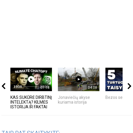
07:18
04:08
KAS SUKŪRĖ DIRBTINĮ
Jonaviečių akyse
Bezos secrets
INTELEKTĄ? KILMĖS
kuriama istorija
ISTORIJA IR FAKTAI