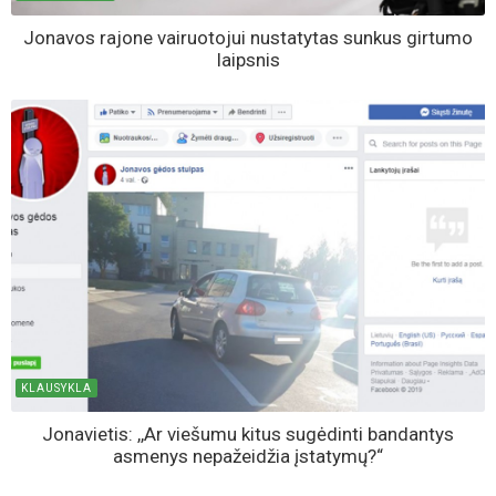
Jonavos rajone vairuotojui nustatytas sunkus girtumo
laipsnis
KLAUSYKLA
Jonavietis: ,,Ar viešumu kitus sugėdinti bandantys
asmenys nepažeidžia įstatymų?“