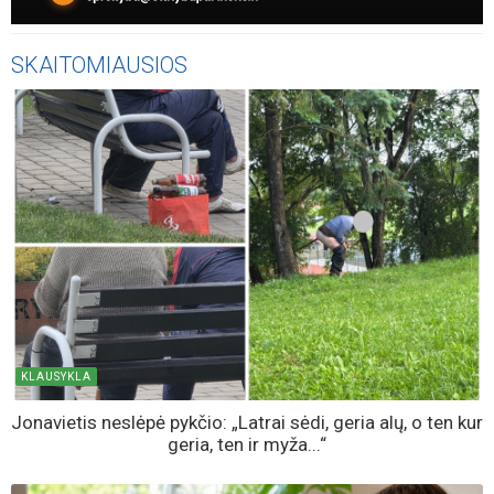
SKAITOMIAUSIOS
KLAUSYKLA
Jonavietis neslėpė pykčio: „Latrai sėdi, geria alų, o ten kur
geria, ten ir myža...“