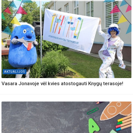
AKTUALIJOS
Vasara Jonavoje vėl kvies atostogauti Knygų terasoje!