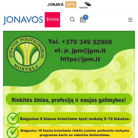
JONAVA
26°C
+