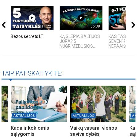
11:22
06:39
Bezos secrets LT
KĄ SLEPIA BALTIJOS
KAS TAS „SIX-
JŪRA? 5
SEVEN“?
NUGRIMZDUSIOS...
NEPAAIŠKINAM
TAIP PAT SKAITYKITE:
AKTUALIJOS
AKTUALIJOS
AK
Kada ir kokiomis
Vaikų vasara: vienos
Kad
sąlygomis
savivaldybės
są