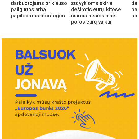
darbuotojams priklauso
stovykloms skiria
dar
e
pailgintos arba
dešimtis eurų, kitose
pai
papildomos atostogos
sumos nesiekia nė
pa
poros eurų vaikui