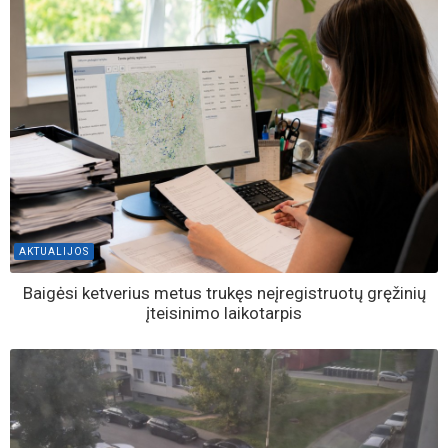
AKTUALIJOS
Baigėsi ketverius metus trukęs neįregistruotų gręžinių
įteisinimo laikotarpis