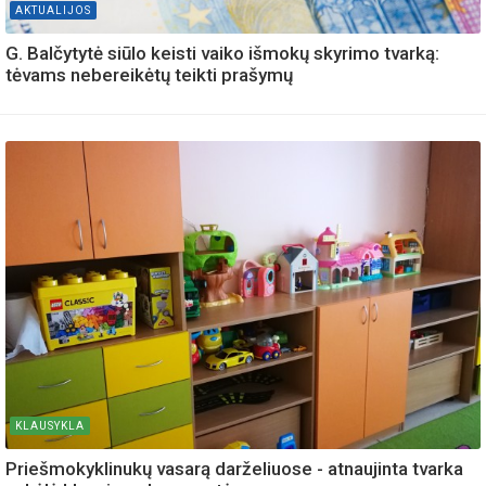
AKTUALIJOS
G. Balčytytė siūlo keisti vaiko išmokų skyrimo tvarką:
tėvams nebereikėtų teikti prašymų
KLAUSYKLA
Priešmokyklinukų vasarą darželiuose - atnaujinta tvarka