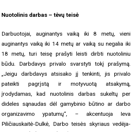
Nuotolinis darbas – tėvų teisė
Darbuotojai, auginantys vaiką iki 8 metų, vieni
auginantys vaiką iki 14 metų ar vaiką su negalia iki
18 metų, turi teisę prašyti leisti dirbti nuotoliniu
būdu. Darbdavys privalo svarstyti tokį prašymą.
„Jeigu darbdavys atsisako jį tenkinti, jis privalo
pateikti pagrįstą ir motyvuotą atsakymą,
įrodydamas, kad nuotolinis darbas sukeltų per
dideles sąnaudas dėl gamybinio būtino ar darbo
organizavimo ypatumų“, – akcentuoja Ieva
Piličiauskaitė-Dulkė, Darbo teisės skyriaus vedėja-