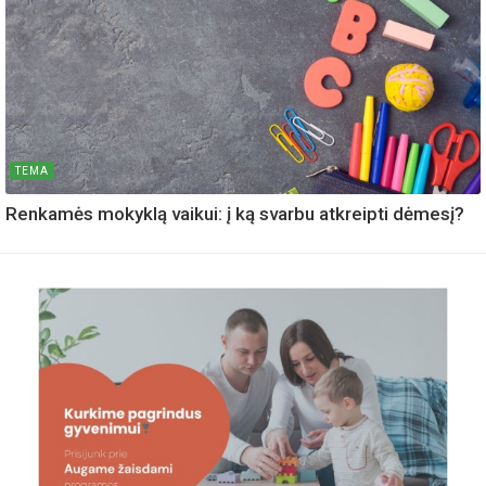
TEMA
Renkamės mokyklą vaikui: į ką svarbu atkreipti dėmesį?