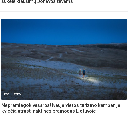
sukėlė klausimų Jonavos tėvams
IVAIROVES
Nepramiegok vasaros! Nauja vietos turizmo kampanija
kviečia atrasti naktines pramogas Lietuvoje