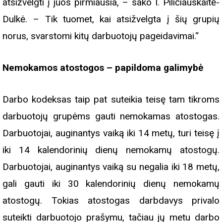
atsižvelgti į juos pirmiausia, – sako I. Piličiauskaitė-
Dulkė. – Tik tuomet, kai atsižvelgta į šių grupių
norus, svarstomi kitų darbuotojų pageidavimai.“
Nemokamos atostogos – papildoma galimybė
Darbo kodeksas taip pat suteikia teisę tam tikroms
darbuotojų grupėms gauti nemokamas atostogas.
Darbuotojai, auginantys vaiką iki 14 metų, turi teisę į
iki 14 kalendorinių dienų nemokamų atostogų.
Darbuotojai, auginantys vaiką su negalia iki 18 metų,
gali gauti iki 30 kalendorinių dienų nemokamų
atostogų. Tokias atostogas darbdavys privalo
suteikti darbuotojo prašymu, tačiau jų metu darbo