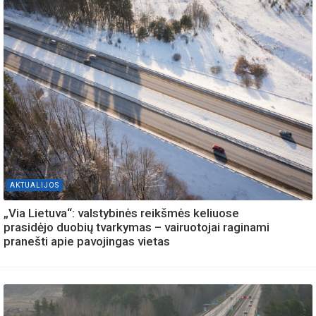
AKTUALIJOS
„Via Lietuva“: valstybinės reikšmės keliuose
prasidėjo duobių tvarkymas – vairuotojai raginami
pranešti apie pavojingas vietas