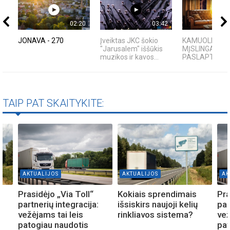
02:20
03:42
JONAVA - 270
Įveiktas JKC šokio
KAMUOLINIS Ž
"Jarusalem" iššūkis
MĮSLINGA GA
muzikos ir kavos...
PASLAPTIS
TAIP PAT SKAITYKITE:
AKTUALIJOS
AKTUALIJOS
AK
Prasidėjo „Via Toll“
Kokiais sprendimais
Pra
partnerių integracija:
išsiskirs naujoji kelių
par
vežėjams tai leis
rinkliavos sistema?
vež
patogiau naudotis
pat