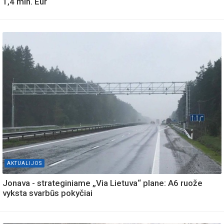
1,4 mln. Eur
AKTUALIJOS
Jonava - strateginiame „Via Lietuva“ plane: A6 ruože
vyksta svarbūs pokyčiai