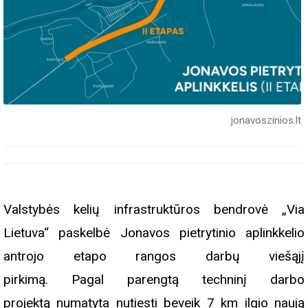
jonavoszinios.lt
Valstybės kelių infrastruktūros bendrovė „Via
Lietuva“ paskelbė Jonavos pietrytinio aplinkkelio
antrojo etapo rangos darbų viešąjį
pirkimą. Pagal parengtą techninį darbo
projektą numatyta nutiesti beveik 7 km ilgio naują