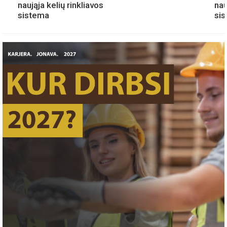
naująja kelių rinkliavos
nau
sistema
si