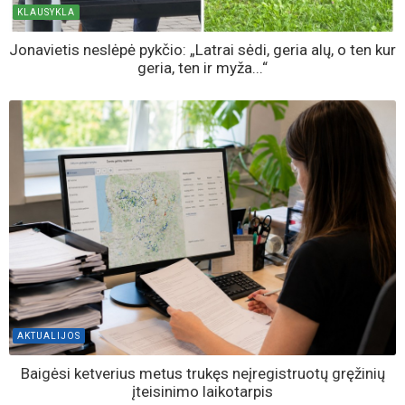
KLAUSYKLA
Jonavietis neslėpė pykčio: „Latrai sėdi, geria alų, o ten kur
geria, ten ir myža...“
AKTUALIJOS
Baigėsi ketverius metus trukęs neįregistruotų gręžinių
įteisinimo laikotarpis