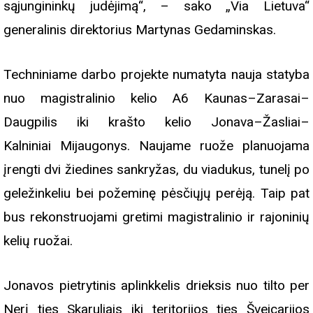
sąjungininkų judėjimą“, – sako „Via Lietuva“
generalinis direktorius Martynas Gedaminskas.
Techniniame darbo projekte numatyta nauja statyba
nuo magistralinio kelio A6 Kaunas–Zarasai–
Daugpilis iki krašto kelio Jonava–Žasliai–
Kalniniai Mijaugonys. Naujame ruože planuojama
įrengti dvi žiedines sankryžas, du viadukus, tunelį po
geležinkeliu bei požeminę pėsčiųjų perėją. Taip pat
bus rekonstruojami gretimi magistralinio ir rajoninių
kelių ruožai.
Jonavos pietrytinis aplinkkelis drieksis nuo tilto per
Nerį ties Skaruliais iki teritorijos ties Šveicarijos