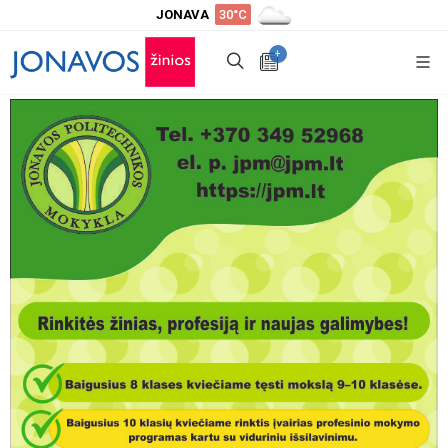
JONAVA
30°C
+