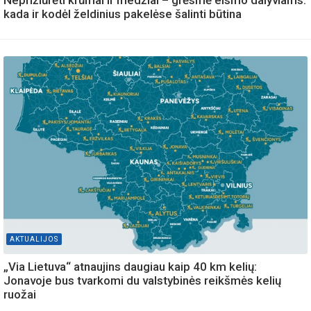
Neprižiūrėti krūmai ir medžiai – grėsmė eismo dalyviams:
kada ir kodėl želdinius pakelėse šalinti būtina
AKTUALIJOS
„Via Lietuva“ atnaujins daugiau kaip 40 km kelių:
Jonavoje bus tvarkomi du valstybinės reikšmės kelių
ruožai