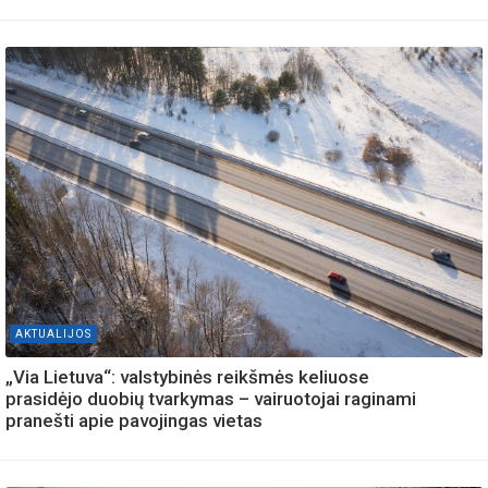
AKTUALIJOS
„Via Lietuva“: valstybinės reikšmės keliuose
prasidėjo duobių tvarkymas – vairuotojai raginami
pranešti apie pavojingas vietas