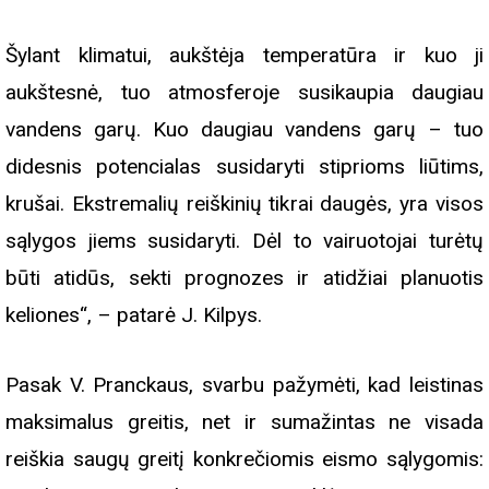
Šylant klimatui, aukštėja temperatūra ir kuo ji
aukštesnė, tuo atmosferoje susikaupia daugiau
vandens garų. Kuo daugiau vandens garų – tuo
didesnis potencialas susidaryti stiprioms liūtims,
krušai. Ekstremalių reiškinių tikrai daugės, yra visos
sąlygos jiems susidaryti. Dėl to vairuotojai turėtų
būti atidūs, sekti prognozes ir atidžiai planuotis
keliones“, – patarė J. Kilpys.
Pasak V. Pranckaus, svarbu pažymėti, kad leistinas
maksimalus greitis, net ir sumažintas ne visada
reiškia saugų greitį konkrečiomis eismo sąlygomis: