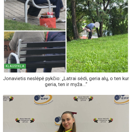
KLAUSYKLA
Jonavietis neslėpė pykčio: „Latrai sėdi, geria alų, o ten kur
geria, ten ir myža...“