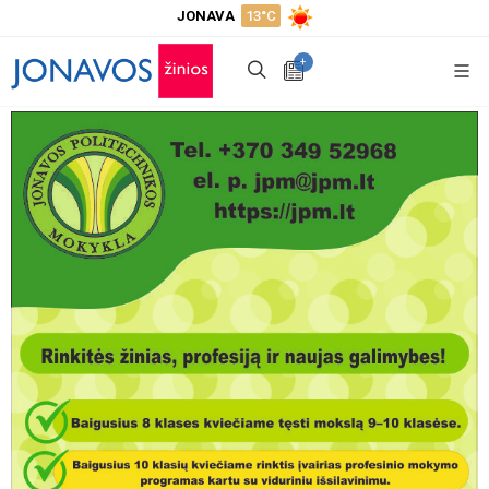
JONAVA
13°C
+