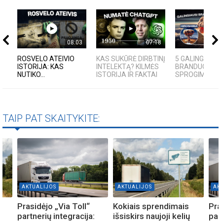
08:03
07:18
ROSVELO ATEIVIO
KAS SUKŪRĖ DIRBTINĮ
5 GALINGIAUSI
ISTORIJA: KAS
INTELEKTĄ? KILMĖS
BRANDUOLINIA
NUTIKO...
ISTORIJA IR FAKTAI
SPROGIMAI...
TAIP PAT SKAITYKITE:
AKTUALIJOS
AKTUALIJOS
AK
Prasidėjo „Via Toll“
Kokiais sprendimais
Pra
partnerių integracija:
išsiskirs naujoji kelių
par