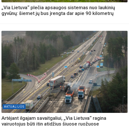
„Via Lietuva“ plečia apsaugos sistemas nuo laukinių
gyvūnų: šiemet jų bus įrengta dar apie 90 kilometrų
AKTUALIJOS
Artėjant ilgajam savaitgaliui, „Via Lietuva“ ragina
vairuotojus būti itin atidžius šiuose ruožuose