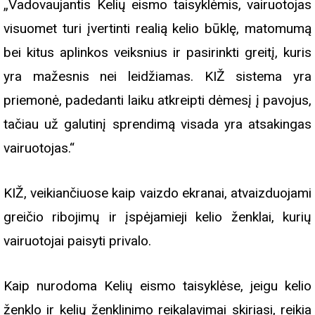
„Vadovaujantis Kelių eismo taisyklėmis, vairuotojas
visuomet turi įvertinti realią kelio būklę, matomumą
bei kitus aplinkos veiksnius ir pasirinkti greitį, kuris
yra mažesnis nei leidžiamas. KIŽ sistema yra
priemonė, padedanti laiku atkreipti dėmesį į pavojus,
tačiau už galutinį sprendimą visada yra atsakingas
vairuotojas.“
KIŽ, veikiančiuose kaip vaizdo ekranai, atvaizduojami
greičio ribojimų ir įspėjamieji kelio ženklai, kurių
vairuotojai paisyti privalo.
Kaip nurodoma Kelių eismo taisyklėse, jeigu kelio
ženklo ir kelių ženklinimo reikalavimai skiriasi, reikia