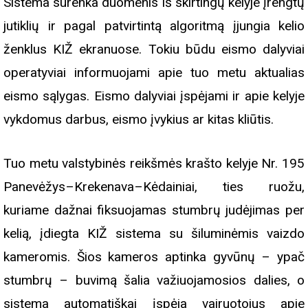
Sistema surenka duomenis iš skirtingų kelyje įrengtų
jutiklių ir pagal patvirtintą algoritmą įjungia kelio
ženklus KIŽ ekranuose. Tokiu būdu eismo dalyviai
operatyviai informuojami apie tuo metu aktualias
eismo sąlygas. Eismo dalyviai įspėjami ir apie kelyje
vykdomus darbus, eismo įvykius ar kitas kliūtis.
Tuo metu valstybinės reikšmės krašto kelyje Nr. 195
Panevėžys–Krekenava–Kėdainiai, ties ruožu,
kuriame dažnai fiksuojamas stumbrų judėjimas per
kelią, įdiegta KIŽ sistema su šiluminėmis vaizdo
kameromis. Šios kameros aptinka gyvūnų – ypač
stumbrų – buvimą šalia važiuojamosios dalies, o
sistema automatiškai įspėja vairuotojus apie