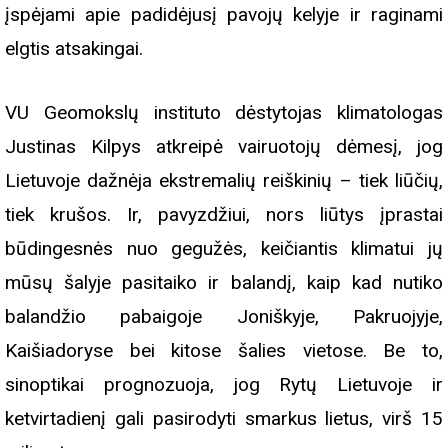
įspėjami apie padidėjusį pavojų kelyje ir raginami
elgtis atsakingai.
VU Geomokslų instituto dėstytojas klimatologas
Justinas Kilpys atkreipė vairuotojų dėmesį, jog
Lietuvoje dažnėja ekstremalių reiškinių – tiek liūčių,
tiek krušos. Ir, pavyzdžiui, nors liūtys įprastai
būdingesnės nuo gegužės, keičiantis klimatui jų
mūsų šalyje pasitaiko ir balandį, kaip kad nutiko
balandžio pabaigoje Joniškyje, Pakruojyje,
Kaišiadoryse bei kitose šalies vietose. Be to,
sinoptikai prognozuoja, jog Rytų Lietuvoje ir
ketvirtadienį gali pasirodyti smarkus lietus, virš 15