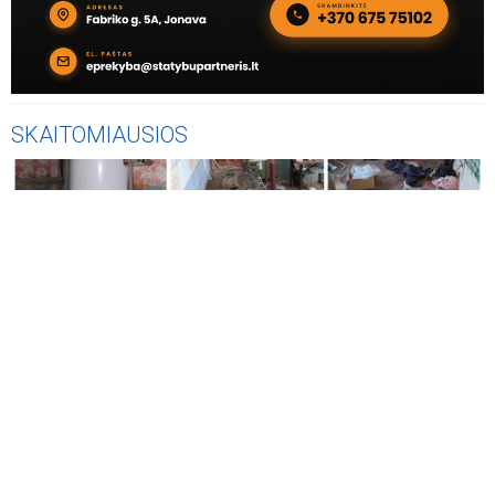
SKAITOMIAUSIOS
AKTUALIJOS
Vos už 2 200 eurų - Jonavos rajone parduodamas trijų