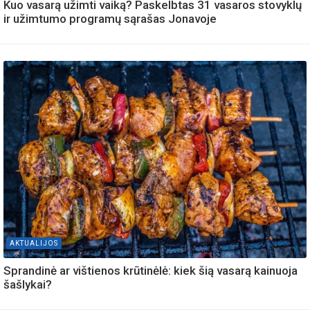
Kuo vasarą užimti vaiką? Paskelbtas 31 vasaros stovyklų
ir užimtumo programų sąrašas Jonavoje
AKTUALIJOS
Sprandinė ar vištienos krūtinėlė: kiek šią vasarą kainuoja
šašlykai?