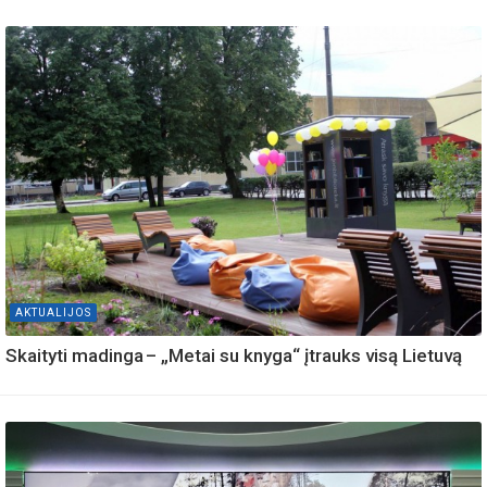
AKTUALIJOS
Skaityti madinga – „Metai su knyga“ įtrauks visą Lietuvą