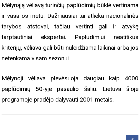
Mėlynąją vėliavą turinčių paplūdimių būklė vertinama
ir vasaros metu. Dažniausiai tai atlieka nacionalinės
tarybos atstovai, tačiau vertinti gali ir atvykę
tarptautiniai ekspertai. Paplūdimiui neatitikus
kriterijų, vėliava gali būti nuleidžiama laikinai arba jos
netenkama visam sezonui.
Mėlynoji vėliava plevėsuoja daugiau kaip 4000
paplūdimių 50-yje pasaulio šalių. Lietuva šioje
programoje pradėjo dalyvauti 2001 metais.