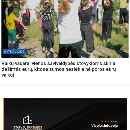
AKTUALIJOS
Vaikų vasara: vienos savivaldybės stovykloms skiria
dešimtis eurų, kitose sumos nesiekia nė poros eurų
vaikui