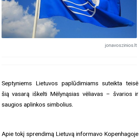
jonavoszinios.lt
Septyniems Lietuvos paplūdimiams suteikta teisė
šią vasarą iškelti Mėlynąsias vėliavas – švarios ir
saugios aplinkos simbolius.
Apie tokį sprendimą Lietuvą informavo Kopenhagoje