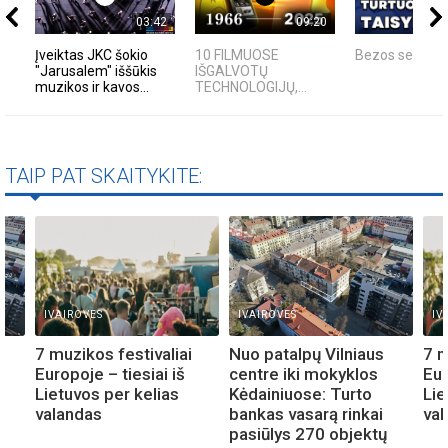
03:42
09:20
Įveiktas JKC šokio
10 FILMUOSE
Bezos secrets
"Jarusalem" iššūkis
IŠGALVOTŲ
muzikos ir kavos...
TECHNOLOGIJŲ,...
TAIP PAT SKAITYKITE:
IVAIROVES
IVAIROVES
IV
7 muzikos festivaliai
Nuo patalpų Vilniaus
7 m
Europoje – tiesiai iš
centre iki mokyklos
Eur
Lietuvos per kelias
Kėdainiuose: Turto
Lie
valandas
bankas vasarą rinkai
va
pasiūlys 270 objektų