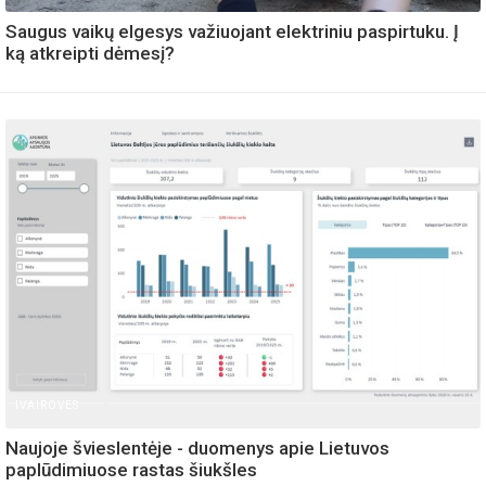
Saugus vaikų elgesys važiuojant elektriniu paspirtuku. Į
ką atkreipti dėmesį?
IVAIROVES
Naujoje švieslentėje - duomenys apie Lietuvos
paplūdimiuose rastas šiukšles