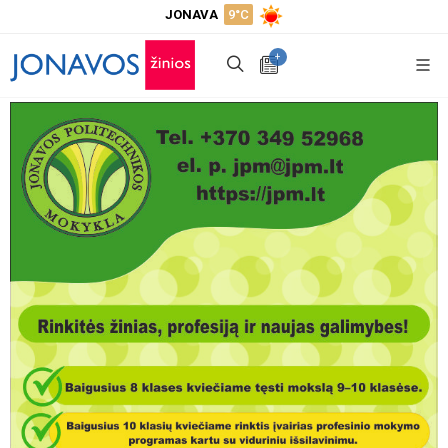
JONAVA
9°C
+