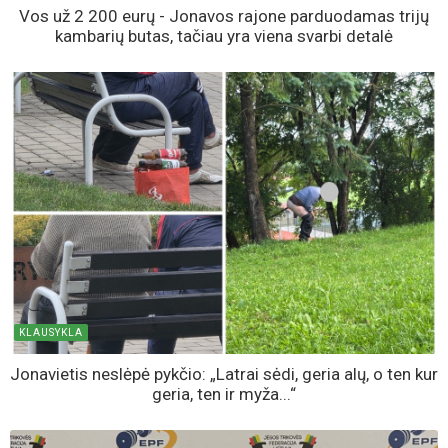
Vos už 2 200 eurų - Jonavos rajone parduodamas trijų
kambarių butas, tačiau yra viena svarbi detalė
KLAUSYKLA
Jonavietis neslėpė pykčio: „Latrai sėdi, geria alų, o ten kur
geria, ten ir myža...“