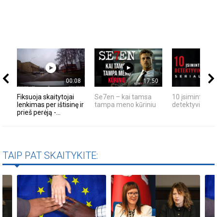
00:08
17:50
Fiksuoja skaitytojai
Se7en – kai tamsa
10 įsimintinų
lenkimas per ištisinę ir
tampa meno kūriniu
detektyvinių se
prieš perėją -...
TAIP PAT SKAITYKITE: