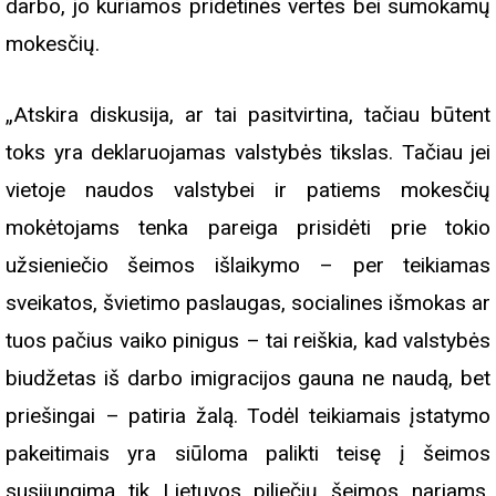
darbo, jo kuriamos pridėtinės vertės bei sumokamų
mokesčių.
„Atskira diskusija, ar tai pasitvirtina, tačiau būtent
toks yra deklaruojamas valstybės tikslas. Tačiau jei
vietoje naudos valstybei ir patiems mokesčių
mokėtojams tenka pareiga prisidėti prie tokio
užsieniečio šeimos išlaikymo – per teikiamas
sveikatos, švietimo paslaugas, socialines išmokas ar
tuos pačius vaiko pinigus – tai reiškia, kad valstybės
biudžetas iš darbo imigracijos gauna ne naudą, bet
priešingai – patiria žalą. Todėl teikiamais įstatymo
pakeitimais yra siūloma palikti teisę į šeimos
susijungimą tik Lietuvos piliečių šeimos nariams,