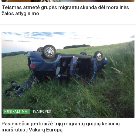
Teismas atmetė grupės migrantų skundą dėl moralinės
žalos atlyginimo
NUSIKALTIMAI
IVAIROVES
Pasieniečiai perbraižė trijų migrantų grupių kelionių
maršrutus į Vakarų Europą