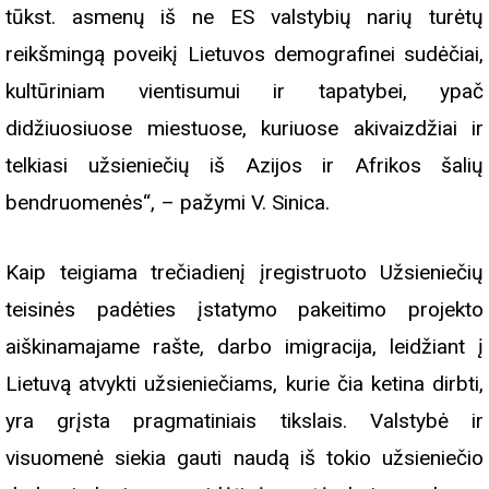
tūkst. asmenų iš ne ES valstybių narių turėtų
reikšmingą poveikį Lietuvos demografinei sudėčiai,
kultūriniam vientisumui ir tapatybei, ypač
didžiuosiuose miestuose, kuriuose akivaizdžiai ir
telkiasi užsieniečių iš Azijos ir Afrikos šalių
bendruomenės“, – pažymi V. Sinica.
Kaip teigiama trečiadienį įregistruoto Užsieniečių
teisinės padėties įstatymo pakeitimo projekto
aiškinamajame rašte, darbo imigracija, leidžiant į
Lietuvą atvykti užsieniečiams, kurie čia ketina dirbti,
yra grįsta pragmatiniais tikslais. Valstybė ir
visuomenė siekia gauti naudą iš tokio užsieniečio