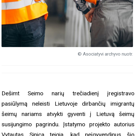
© Asociatyvi archyvo nuotr.
Dešimt Seimo narių trečiadienį įregistravo
pasiūlymą neleisti Lietuvoje dirbančių imigrantų
šeimų nariams atvykti gyventi į Lietuvą šeimų
susijungimo pagrindu. Įstatymo projekto autorius
Vytautas Sinica teigia, kad neįgyvendinus šio