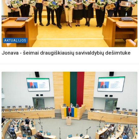
AKTUALIJOS
Jonava - šeimai draugiškiausių savivaldybių dešimtuke