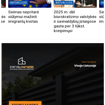
AKTUALIJOS
AKTUALIJOS
AK
Seimas nepritarė
2025 m. dėl
Sei
ybės
siūlymui mažinti
biurokratizmo valstybės
siū
gose
imigrantų kvotas
ir savivaldybių įstaigose
imi
gauta per 3 tūkst.
kreipimųsi