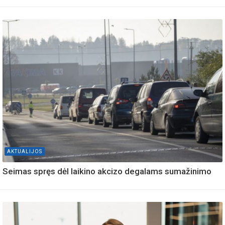
AKTUALIJOS
Seimas spręs dėl laikino akcizo degalams sumažinimo