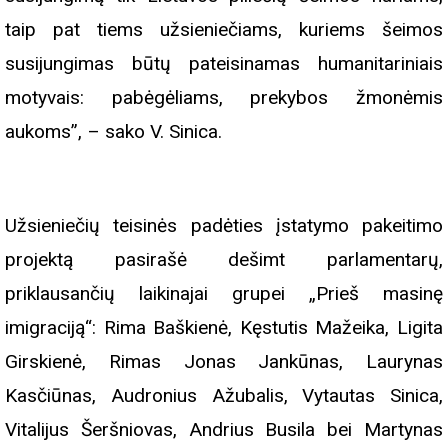
taip pat tiems užsieniečiams, kuriems šeimos
susijungimas būtų pateisinamas humanitariniais
motyvais: pabėgėliams, prekybos žmonėmis
aukoms”, – sako V. Sinica.
Užsieniečių teisinės padėties įstatymo pakeitimo
projektą pasirašė dešimt parlamentarų,
priklausančių laikinajai grupei „Prieš masinę
imigraciją“: Rima Baškienė, Kęstutis Mažeika, Ligita
Girskienė, Rimas Jonas Jankūnas,
Laurynas
Kasčiūnas, Audronius Ažubalis, Vytautas Sinica,
Vitalijus Šeršniovas, Andrius Busila bei Martynas