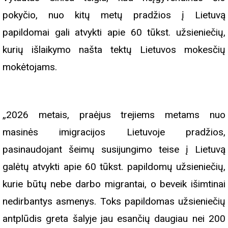
pokyčio, nuo kitų metų pradžios į Lietuvą
papildomai gali atvykti apie 60 tūkst. užsieniečių,
kurių išlaikymo našta tektų Lietuvos mokesčių
mokėtojams.
„2026 metais, praėjus trejiems metams nuo
masinės imigracijos Lietuvoje pradžios,
pasinaudojant šeimų susijungimo teise į Lietuvą
galėtų atvykti apie 60 tūkst. papildomų užsieniečių,
kurie būtų nebe darbo migrantai, o beveik išimtinai
nedirbantys asmenys. Toks papildomas užsieniečių
antplūdis greta šalyje jau esančių daugiau nei 200