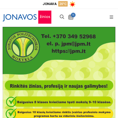
JONAVA
20°C
+