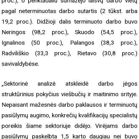
proc.), o penktadaliu sumažėjo laisvų darbo vietų
pagal neterminuotas darbo sutartis (2 tūkst. arba
19,2 proc.). Didžioji dalis terminuoto darbo buvo
Neringos (98,2 proc.), Skuodo (54,5 proc.),
Ignalinos (50 proc.), Palangos (38,3 proc.),
Radviliškio (33,3 proc.), Rietavo (30,8 proc.)
savivaldybėse.
„Sektorinė analizė atskleidė darbo jėgos
struktūrinius pokyčius viešbučių ir maitinimo srityje.
Nepaisant mažesnės darbo paklausos ir terminuotų
pasiūlymų augimo, konkrečių kvalifikacijų specialistų
poreikis šiame sektoriuje didėjo. Virėjams darbo
pasiūlymų paskelbta 1,5 karto daugiau nei buvo