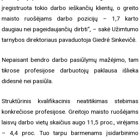
įregistruota tokio darbo ieškančių klientų, o greito
maisto ruošėjams darbo pozicijų – 1,7 karto
daugiau nei pageidaujančių dirbti“, – sakė Užimtumo
tarnybos direktoriaus pavaduotoja Giedrė Sinkevičė.
Nepaisant bendro darbo pasiūlymų mažėjimo, tam
tikrose profesijose darbuotojų paklausa išlieka
didesnė nei pasiūla.
Struktūrinis kvalifikacinis neatitikimas stebimas
konkrečiose profesijose. Greitojo maisto ruošėjams
laisvų darbo vietų skaičius augo 11,5 proc., virėjams
– 4,4 proc. Tuo tarpu barmenams įsidarbinimo