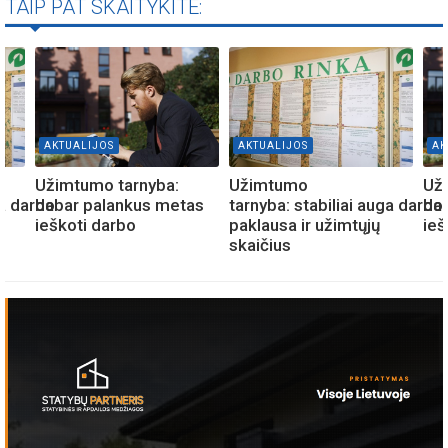
TAIP PAT SKAITYKITE:
AKTUALIJOS
AKTUALIJOS
AK
Užimtumo tarnyba:
Užimtumo
Už
ga darbo
dabar palankus metas
tarnyba: stabiliai auga darbo
da
ieškoti darbo
paklausa ir užimtųjų
ieš
skaičius