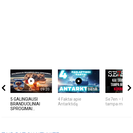
09:20
04:58
5 GALINGIAUSI
4 Faktai apie
Se7en – kai t
BRANDUOLINIAI
Antarktidą
tampa meno kū
SPROGIMAI...