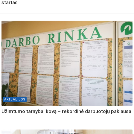
startas
AKTUALIJOS
Užimtumo tarnyba: kovą – rekordinė darbuotojų paklausa