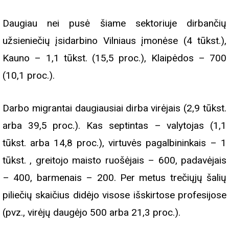
Daugiau nei pusė šiame sektoriuje dirbančių
užsieniečių įsidarbino Vilniaus įmonėse (4 tūkst.),
Kauno – 1,1 tūkst. (15,5 proc.), Klaipėdos – 700
(10,1 proc.).
Darbo migrantai daugiausiai dirba virėjais (2,9 tūkst.
arba 39,5 proc.). Kas septintas – valytojas (1,1
tūkst. arba 14,8 proc.), virtuvės pagalbininkais – 1
tūkst. , greitojo maisto ruošėjais – 600, padavėjais
– 400, barmenais – 200. Per metus trečiųjų šalių
piliečių skaičius didėjo visose išskirtose profesijose
(pvz., virėjų daugėjo 500 arba 21,3 proc.).