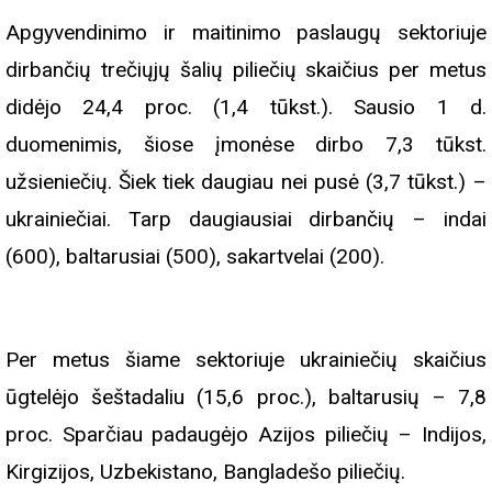
Apgyvendinimo ir maitinimo paslaugų sektoriuje
dirbančių trečiųjų šalių piliečių skaičius per metus
didėjo 24,4 proc. (1,4 tūkst.). Sausio 1 d.
duomenimis, šiose įmonėse dirbo 7,3 tūkst.
užsieniečių. Šiek tiek daugiau nei pusė (3,7 tūkst.) –
ukrainiečiai. Tarp daugiausiai dirbančių – indai
(600), baltarusiai (500), sakartvelai (200).
Per metus šiame sektoriuje ukrainiečių skaičius
ūgtelėjo šeštadaliu (15,6 proc.), baltarusių – 7,8
proc. Sparčiau padaugėjo Azijos piliečių – Indijos,
Kirgizijos, Uzbekistano, Bangladešo piliečių.