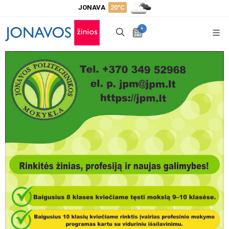
JONAVA
20°C
+