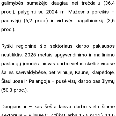
galimybės sumažėjo daugiau nei trečdaliu (36,4
proc.), palyginti su 2024 m. Mažesnis poreikis –
padavėjų (6,2 proc.) ir virtuvės pagalbininkų (3,6
proc.).
Ryški regioninė šio sektoriaus darbo paklausos
neatitiktis. 2025 metais apgyvendinimo ir maitinimo
paslaugų įmonės laisvas darbo vietas skelbė visose
šalies savivaldybėse, bet Vilniuje, Kaune, Klaipėdoje,
Šiauliuose ir Palangoje – pusė visų darbo pasiūlymų
(50,3 proc.).
Daugiausiai – kas šešta laisva darbo vieta šiame
sektoriuje – Vilniuje (1,7 tūkst. arba 17,6 proc.), 11,6