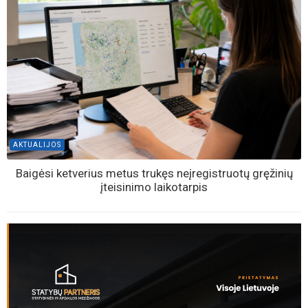
AKTUALIJOS
Baigėsi ketverius metus trukęs neįregistruotų gręžinių
įteisinimo laikotarpis