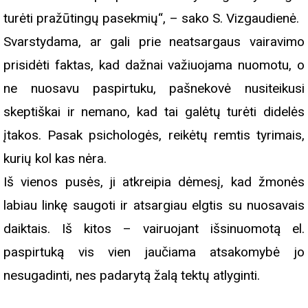
turėti pražūtingų pasekmių“, – sako S. Vizgaudienė.
Svarstydama, ar gali prie neatsargaus vairavimo
prisidėti faktas, kad dažnai važiuojama nuomotu, o
ne nuosavu paspirtuku, pašnekovė nusiteikusi
skeptiškai ir nemano, kad tai galėtų turėti didelės
įtakos. Pasak psichologės, reikėtų remtis tyrimais,
kurių kol kas nėra.
Iš vienos pusės, ji atkreipia dėmesį, kad žmonės
labiau linkę saugoti ir atsargiau elgtis su nuosavais
daiktais. Iš kitos – vairuojant išsinuomotą el.
paspirtuką vis vien jaučiama atsakomybė jo
nesugadinti, nes padarytą žalą tektų atlyginti.