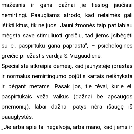
mažesnis ir gana dažnai jie tiesiog jaučiasi
nemirtingi. Paaugliams atrodo, kad nelaimės gali
ištikti kitus, tik ne juos. Jauni žmonės taip pat labiau
mėgsta save stimuliuoti greičiu, tad jiems įsibėgėti
su el. paspirtuku gana paprasta“, – psichologines
greičio priežastis vardija S. Vizgaudienė.
Specialistė atkreipia dėmesį, kad jaunystėje įprastas
ir normalus nemirtingumo pojūtis kartais neišnyksta
ir bėgant metams. Pasak jos, tie tėvai, kurie el.
paspirtukais veža vaikus (dažnai be apsaugos
priemonių), labai dažnai patys nėra išaugę iš
paauglystės.
„Jie arba apie tai negalvoja, arba mano, kad jiems ir