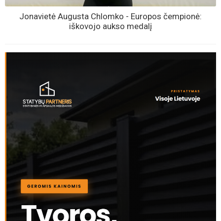
Jonavietė Augusta Chlomko - Europos čempionė:
iškovojo aukso medalį