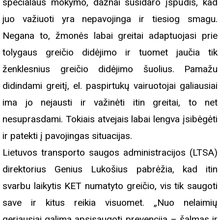
specialaus mokymo, dažnai susidaro įspūdis, kad
juo važiuoti yra nepavojinga ir tiesiog smagu.
Negana to, žmonės labai greitai adaptuojasi prie
tolygaus greičio didėjimo ir tuomet jaučia tik
ženklesnius greičio didėjimo šuolius. Pamažu
didindami greitį, el. paspirtukų vairuotojai galiausiai
ima jo nejausti ir važinėti itin greitai, to net
nesuprasdami. Tokiais atvejais labai lengva įsibėgėti
ir patekti į pavojingas situacijas.
Lietuvos transporto saugos administracijos (LTSA)
direktorius Genius Lukošius pabrėžia, kad itin
svarbu laikytis KET numatyto greičio, vis tik saugoti
save ir kitus reikia visuomet. „Nuo nelaimių
geriausiai galima apsisaugoti prevencija – šalmas ir