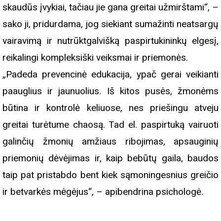
skaudūs įvykiai, tačiau jie gana greitai užmirštami“, –
sako ji, pridurdama, jog siekiant sumažinti neatsargų
vairavimą ir nutrūktgalvišką paspirtukininkų elgesį,
reikalingi kompleksiški veiksmai ir priemonės.
„Padeda prevencinė edukacija, ypač gerai veikianti
paauglius ir jaunuolius. Iš kitos pusės, žmonėms
būtina ir kontrolė keliuose, nes priešingu atveju
greitai turėtume chaosą. Tad el. paspirtuką vairuoti
galinčių žmonių amžiaus ribojimas, apsauginių
priemonių dėvėjimas ir, kaip bebūtų gaila, baudos
taip pat pristabdo bent kiek sąmoningesnius greičio
ir betvarkės mėgėjus“, – apibendrina psichologė.