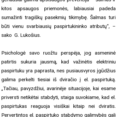
kitos apsaugos priemonės, labiausiai padeda
sumažinti tragiškų pasekmių tikimybę. Šalmas turi
būti vienu svarbiausių paspirtukininko atributų“, –
sako G. Lukošius.
Psichologė savo ruožtu perspėja, jog asmeninė
patirtis sukuria jausmą, kad važinėtis elektriniu
paspirtuku yra paprasta, nes pusiausvyros įgūdžius
galima perkelti tiesiai iš dviračio į el. paspirtuką.
„Tačiau, pavyzdžiui, avarinėje situacijoje, kai esame
priversti netikėtai stabdyti, staiga suvokiame, kad el.
paspirtukas reaguoja visiškai kitaip nei dviratis.
Pervertintos el. paspirtuko stabdymo galimybės gali