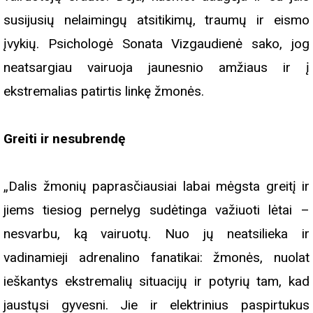
susijusių nelaimingų atsitikimų, traumų ir eismo
įvykių. Psichologė Sonata Vizgaudienė sako, jog
neatsargiau vairuoja jaunesnio amžiaus ir į
ekstremalias patirtis linkę žmonės.
Greiti ir nesubrendę
„Dalis žmonių paprasčiausiai labai mėgsta greitį ir
jiems tiesiog pernelyg sudėtinga važiuoti lėtai –
nesvarbu, ką vairuotų. Nuo jų neatsilieka ir
vadinamieji adrenalino fanatikai: žmonės, nuolat
ieškantys ekstremalių situacijų ir potyrių tam, kad
jaustųsi gyvesni. Jie ir elektrinius paspirtukus