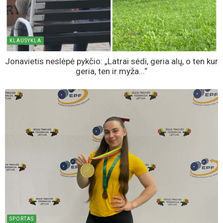
KLAUSYKLA
Jonavietis neslėpė pykčio: „Latrai sėdi, geria alų, o ten kur
geria, ten ir myža...“
SPORTAS