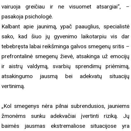
vairuoja greičiau ir ne visuomet atsargiai“, –
pasakoja psichologė.
Kalbant apie jaunimą, ypač paauglius, specialistė
sako, kad šiuo jų gyvenimo laikotarpiu vis dar
tebebręsta labai reikšminga galvos smegenų sritis –
prefrontalinė smegenų žievė, atsakinga už emocijų
ir aistrų valdymą, svarbių sprendimų priėmimą,
atsakingumo jausmą bei adekvatų situacijų
vertinimą.
„Kol smegenys nėra pilnai subrendusios, jauniems
žmonėms sunku adekvačiai įvertinti riziką. Jų
baimės jausmas ekstremaliose situacijose yra