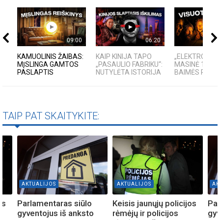
09:00
06:20
KAMUOLINIS ŽAIBAS:
KAIP KINIJA TAPO
„ELEKTROS DIE
MĮSLINGA GAMTOS
„PASAULIO FABRIKU“:
MASINĖ 1910
PASLAPTIS
NUTYLĖTA ISTORIJA
BAIMĖS PSIC
TAIP PAT SKAITYKITE:
AKTUALIJOS
AKTUALIJOS
AK
os
Parlamentaras siūlo
Keisis jaunųjų policijos
Par
gyventojus iš anksto
rėmėjų ir policijos
gyv