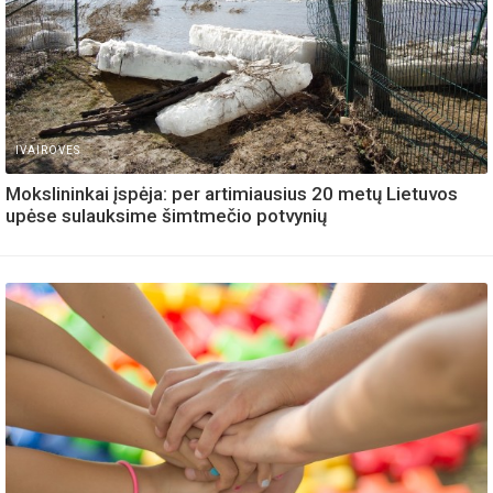
IVAIROVES
Mokslininkai įspėja: per artimiausius 20 metų Lietuvos
upėse sulauksime šimtmečio potvynių