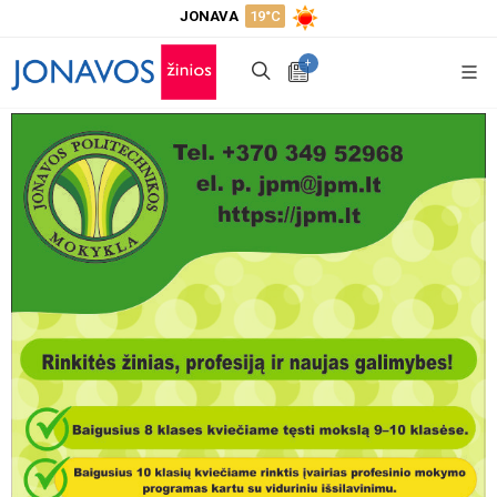
JONAVA
19°C
+