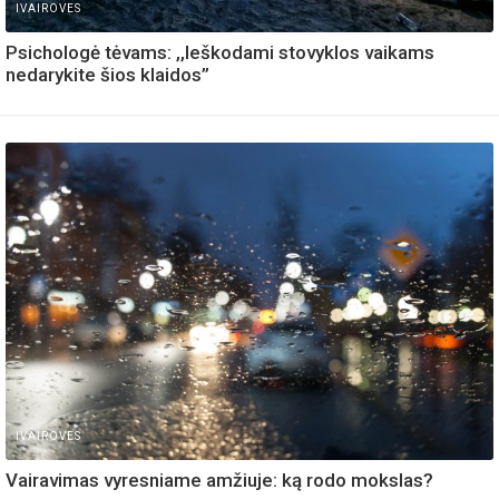
IVAIROVES
Psichologė tėvams: ,,Ieškodami stovyklos vaikams
nedarykite šios klaidos”
IVAIROVES
Vairavimas vyresniame amžiuje: ką rodo mokslas?