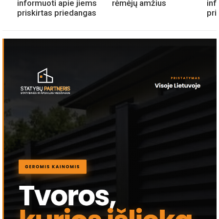
informuoti apie jiems
rėmėjų amžius
inf
priskirtas priedangas
pri