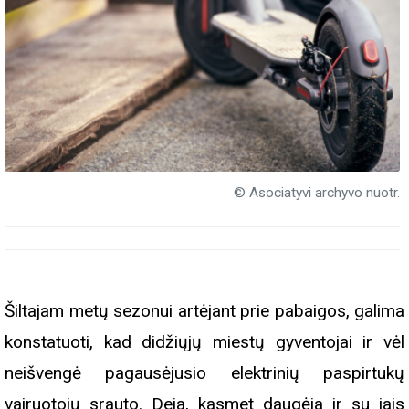
© Asociatyvi archyvo nuotr.
Šiltajam metų sezonui artėjant prie pabaigos, galima
konstatuoti, kad didžiųjų miestų gyventojai ir vėl
neišvengė pagausėjusio elektrinių paspirtukų
vairuotojų srauto. Deja, kasmet daugėja ir su jais